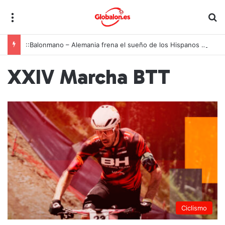
Menú
B
::Balonmano – Alemania frena el sueño de los Hispanos Juveniles, que lucharán ahora por el bronce europeo
XXIV Marcha BTT
Ciclismo