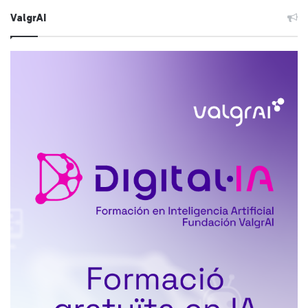
ValgrAI