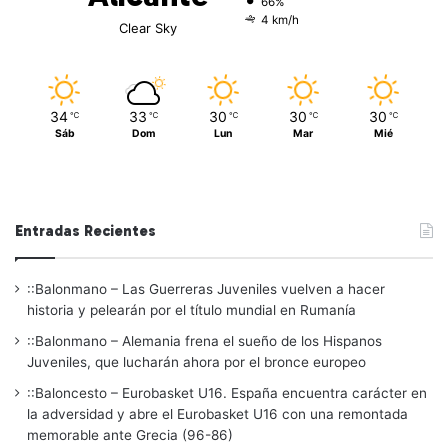
66%
4 km/h
Clear Sky
34
33
30
30
30
℃
℃
℃
℃
℃
Sáb
Dom
Lun
Mar
Mié
Entradas Recientes
::Balonmano – Las Guerreras Juveniles vuelven a hacer
historia y pelearán por el título mundial en Rumanía
::Balonmano – Alemania frena el sueño de los Hispanos
Juveniles, que lucharán ahora por el bronce europeo
::Baloncesto – Eurobasket U16. España encuentra carácter en
la adversidad y abre el Eurobasket U16 con una remontada
memorable ante Grecia (96-86)