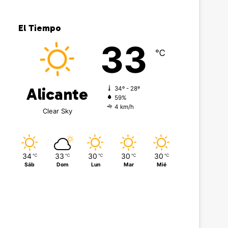
El Tiempo
33
℃
Alicante
34º - 28º
59%
4 km/h
Clear Sky
34
33
30
30
30
℃
℃
℃
℃
℃
Sáb
Dom
Lun
Mar
Mié