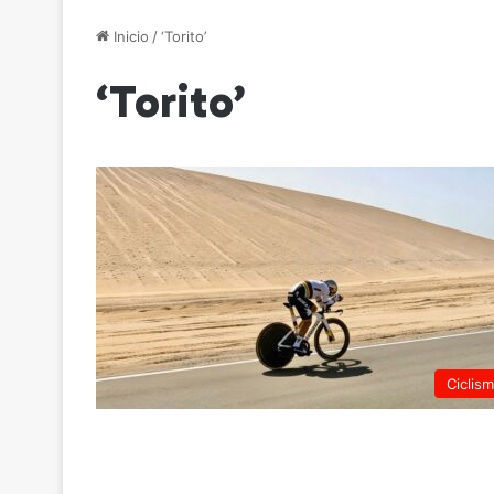
Inicio
/
‘Torito’
‘Torito’
Ciclis