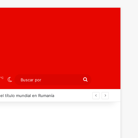
℃
3
Switch skin
Buscar
por
án ahora por el bronce europeo