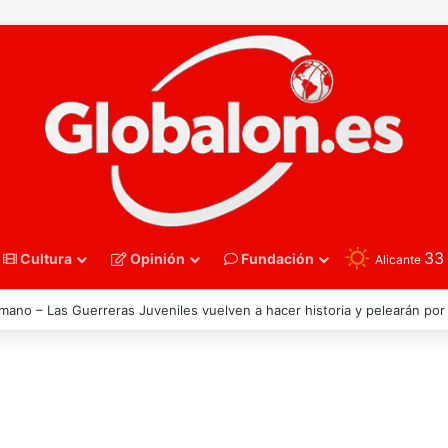
3
Cultura
Opinión
Fundación
Alicante
nmano – Alemania frena el sueño de los Hispanos Juveniles, que luchar