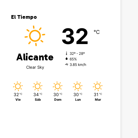
El Tiempo
32
℃
Alicante
32º - 28º
65%
3.85 km/h
Clear Sky
32
34
30
30
31
℃
℃
℃
℃
℃
Vie
Sáb
Dom
Lun
Mar