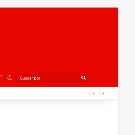
℃
2
Switch skin
Buscar
por
laterra