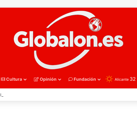
3
Cultura
Opinión
Fundación
Alicante
l – El Metropolitano se prepara para otra gran noche de la Roja ante Ing