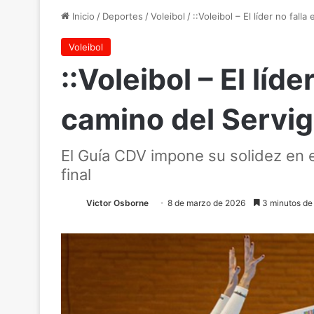
Inicio
/
Deportes
/
Voleibol
/
::Voleibol – El líder no fal
Voleibol
::Voleibol – El líd
camino del Servig
El Guía CDV impone su solidez en e
final
Victor Osborne
8 de marzo de 2026
3 minutos de 