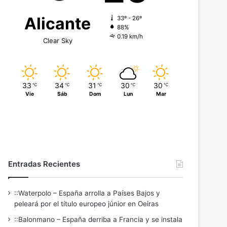
Alicante
33º - 26º
88%
0.19 km/h
Clear Sky
33
34
31
30
30
℃
℃
℃
℃
℃
Vie
Sáb
Dom
Lun
Mar
Entradas Recientes
::Waterpolo – España arrolla a Países Bajos y
peleará por el título europeo júnior en Oeiras
::Balonmano – España derriba a Francia y se instala