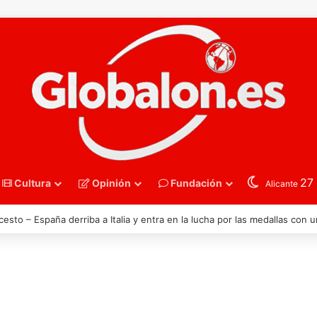
27
Cultura
Opinión
Fundación
Alicante
– Torrevieja se convierte en el gran escaparate nacional del beach spri