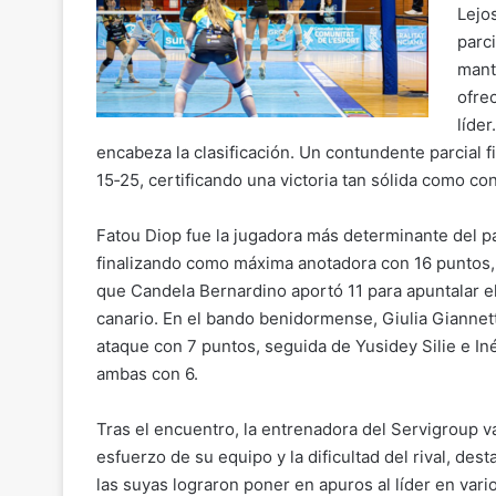
Lejo
parci
mant
ofre
líde
encabeza la clasificación. Un contundente parcial f
15‑25, certificando una victoria tan sólida como co
Fatou Diop fue la jugadora más determinante del pa
finalizando como máxima anotadora con 16 puntos,
que Candela Bernardino aportó 11 para apuntalar el
canario. En el bando benidormense, Giulia Giannetti
ataque con 7 puntos, seguida de Yusidey Silie e In
ambas con 6.
Tras el encuentro, la entrenadora del Servigroup va
esfuerzo de su equipo y la dificultad del rival, des
las suyas lograron poner en apuros al líder en vari