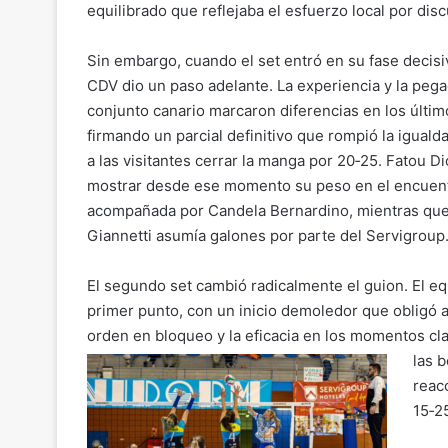
equilibrado que reflejaba el esfuerzo local por discut
Sin embargo, cuando el set entró en su fase decisiv
CDV dio un paso adelante. La experiencia y la pega
conjunto canario marcaron diferencias en los últim
firmando un parcial definitivo que rompió la iguald
a las visitantes cerrar la manga por 20‑25. Fatou 
mostrar desde ese momento su peso en el encuent
acompañada por Candela Bernardino, mientras que
Giannetti asumía galones por parte del Servigroup
El segundo set cambió radicalmente el guion. El eq
primer punto, con un inicio demoledor que obligó a
orden en bloqueo y la eficacia en los momentos cl
las 
reacc
15‑25