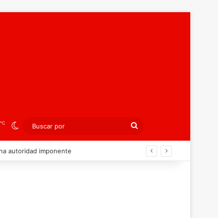
℃
Switch skin
Buscar
por
nt