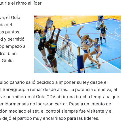
irle el ritmo al líder.
a, el Guía
da del
os puntos,
ad y permitió
Diop empezó a
ro, bien
 Giulia
.
uipo canario salió decidido a imponer su ley desde el
l Servigroup a remar desde atrás. La potencia ofensiva, el
ave permitieron al Guía CDV abrir una brecha
temprana que
benidormenses no lograron cerrar. Pese a un intento de
ión mediado el set, el control siempre fue visitante y el
 dejó el partido muy encarrilado para las líderes.