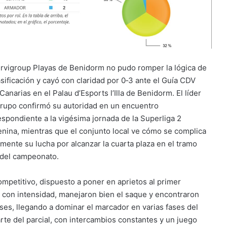
ervigroup Playas de Benidorm no pudo romper la lógica de
asificación y cayó con claridad por 0‑3 ante el Guía CDV
anarias en el Palau d’Esports l’Illa de Benidorm. El líder
grupo confirmó su autoridad en un encuentro
espondiente a la vigésima jornada de la Superliga 2
nina, mientras que el conjunto local ve cómo se complica
amente su lucha por alcanzar la cuarta plaza en el tramo
l del campeonato.
mpetitivo, dispuesto a poner en aprietos al primer
n con intensidad, manejaron bien el saque y encontraron
es, llegando a dominar el marcador en varias fases del
rte del parcial, con intercambios constantes y un juego