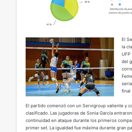
El S
la cl
UFP C
del 
corr
Feme
seri
fina
El partido comenzó con un Servigroup valiente y co
clasificado. Las jugadoras de Sonia García entraro
continuidad en ataque durante los primeros compas
primer set. La igualdad fue máxima durante gran pa