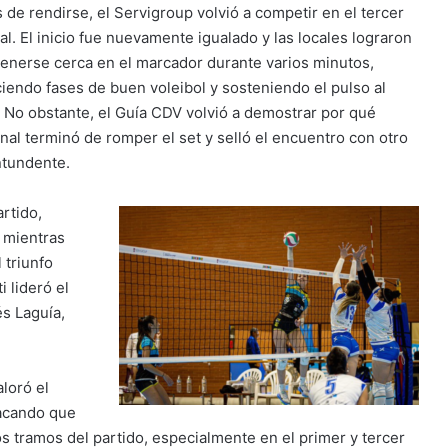
s de rendirse, el Servigroup volvió a competir en el tercer
al. El inicio fue nuevamente igualado y las locales lograron
enerse cerca en el marcador durante varios minutos,
ciendo fases de buen voleibol y sosteniendo el pulso al
r. No obstante, el Guía CDV volvió a demostrar por qué
inal terminó de romper el set y selló el encuentro con otro
ntundente.
rtido,
 mientras
 triunfo
 lideró el
és Laguía,
loró el
tacando que
os tramos del partido, especialmente en el primer y tercer