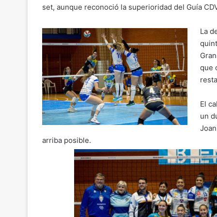
set, aunque reconoció la superioridad del Guía CD
La d
quin
Gran
que 
rest
El c
un d
Joan,
arriba posible.