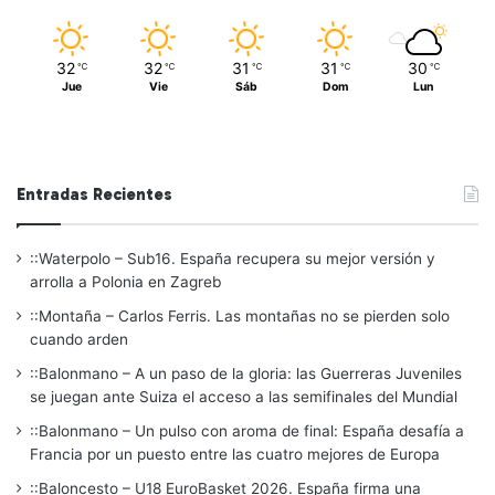
32
32
31
31
30
℃
℃
℃
℃
℃
Jue
Vie
Sáb
Dom
Lun
Entradas Recientes
::Waterpolo – Sub16. España recupera su mejor versión y
arrolla a Polonia en Zagreb
::Montaña – Carlos Ferris. Las montañas no se pierden solo
cuando arden
::Balonmano – A un paso de la gloria: las Guerreras Juveniles
se juegan ante Suiza el acceso a las semifinales del Mundial
::Balonmano – Un pulso con aroma de final: España desafía a
Francia por un puesto entre las cuatro mejores de Europa
::Baloncesto – U18 EuroBasket 2026. España firma una