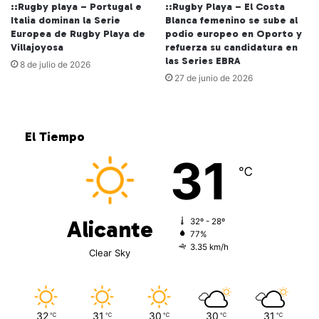
::Rugby playa – Portugal e
::Rugby Playa – El Costa
Italia dominan la Serie
Blanca femenino se sube al
Europea de Rugby Playa de
podio europeo en Oporto y
Villajoyosa
refuerza su candidatura en
las Series EBRA
8 de julio de 2026
27 de junio de 2026
El Tiempo
31
℃
Alicante
32º - 28º
77%
3.35 km/h
Clear Sky
32
31
30
30
31
℃
℃
℃
℃
℃