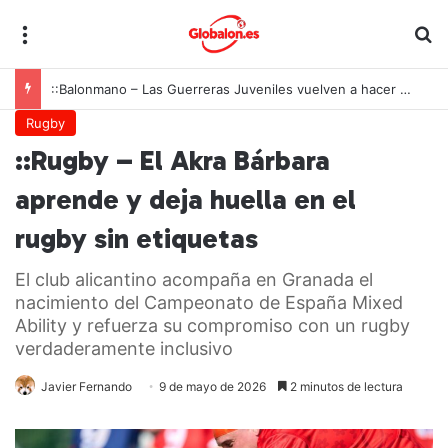
Menú
B
::Balonmano – Las Guerreras Juveniles vuelven a hacer historia: España conquista su segundo Mundial consecutivo tras una remontada inolvidable
Rugby
::Rugby – El Akra Bárbara
aprende y deja huella en el
rugby sin etiquetas
El club alicantino acompaña en Granada el
nacimiento del Campeonato de España Mixed
Ability y refuerza su compromiso con un rugby
verdaderamente inclusivo
Javier Fernando
9 de mayo de 2026
2 minutos de lectura