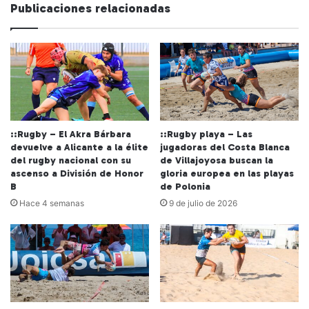
we
Publicaciones relacionadas
b
::Rugby – El Akra Bárbara
::Rugby playa – Las
devuelve a Alicante a la élite
jugadoras del Costa Blanca
del rugby nacional con su
de Villajoyosa buscan la
ascenso a División de Honor
gloria europea en las playas
B
de Polonia
Hace 4 semanas
9 de julio de 2026