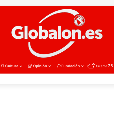
2
Cultura
Opinión
Fundación
Alicante
nmano – Alemania frena el sueño de los Hispanos Juveniles, que luchar