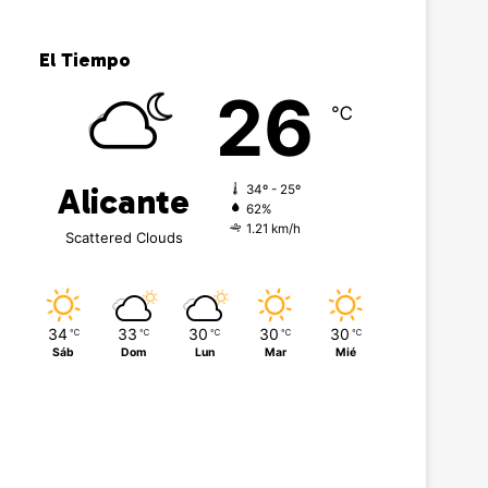
El Tiempo
26
℃
Alicante
34º - 25º
62%
1.21 km/h
Scattered Clouds
34
33
30
30
30
℃
℃
℃
℃
℃
Sáb
Dom
Lun
Mar
Mié