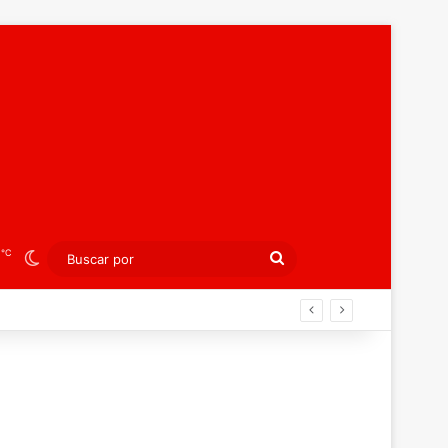
℃
6
Switch skin
Buscar
por
án ahora por el bronce europeo