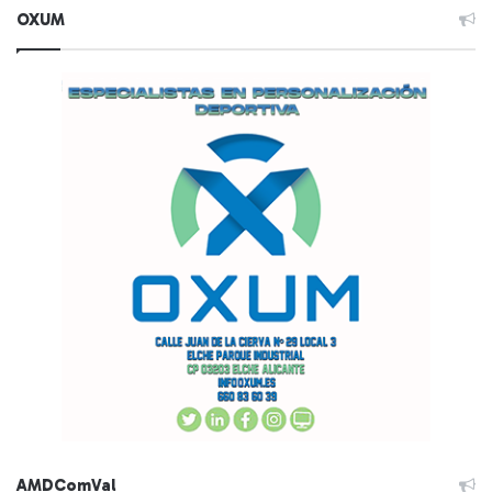
OXUM
AMDComVal