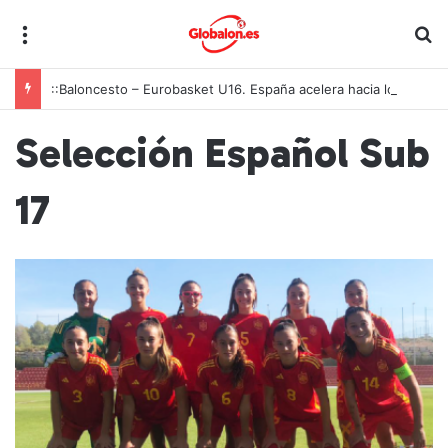
Menú
B
::Baloncesto – Eurobasket U16. España acelera hacia los octavos tras una exhibición colectiva ante Georgia
Selección Español Sub
17