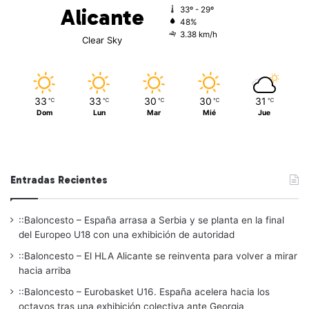
Alicante
33º - 29º
48%
3.38 km/h
Clear Sky
33
33
30
30
31
℃
℃
℃
℃
℃
Dom
Lun
Mar
Mié
Jue
Entradas Recientes
::Baloncesto – España arrasa a Serbia y se planta en la final
del Europeo U18 con una exhibición de autoridad
::Baloncesto – El HLA Alicante se reinventa para volver a mirar
hacia arriba
::Baloncesto – Eurobasket U16. España acelera hacia los
octavos tras una exhibición colectiva ante Georgia