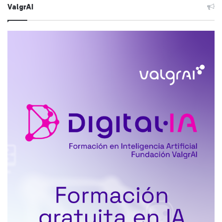
ValgrAI