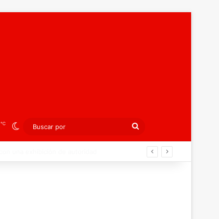
℃
3
Switch skin
Buscar
por
ibición colectiva ante Georgia