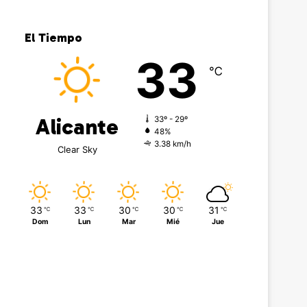
El Tiempo
33
℃
Alicante
33º - 29º
48%
3.38 km/h
Clear Sky
33
33
30
30
31
℃
℃
℃
℃
℃
Dom
Lun
Mar
Mié
Jue