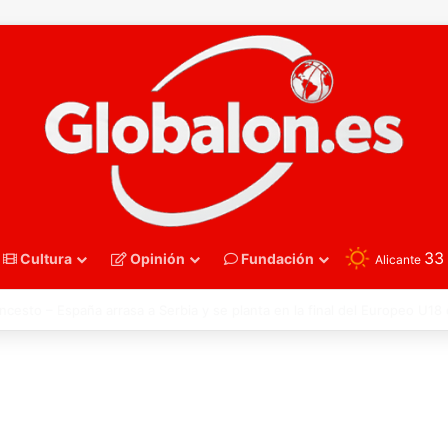
3
Cultura
Opinión
Fundación
Alicante
oncesto – Eurobasket U16. España acelera hacia los octavos tras una exh