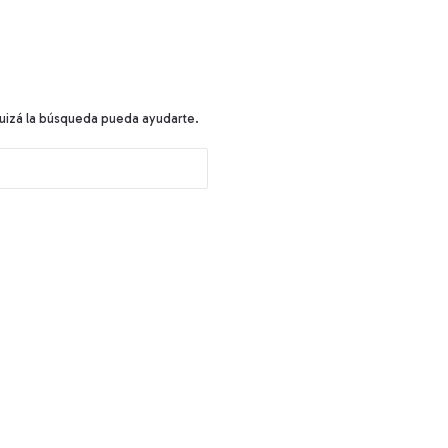
uizá la búsqueda pueda ayudarte.
B
u
s
c
a
r
: