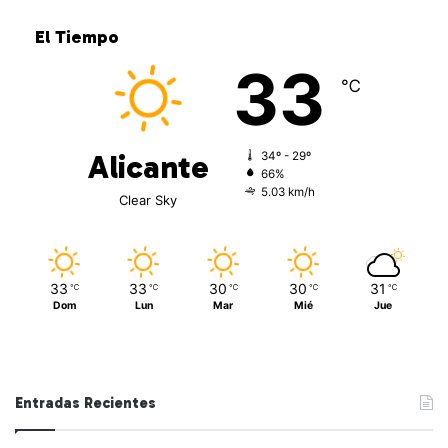
El Tiempo
33
℃
Alicante
34º - 29º
66%
5.03 km/h
Clear Sky
33
33
30
30
31
℃
℃
℃
℃
℃
Dom
Lun
Mar
Mié
Jue
Entradas Recientes