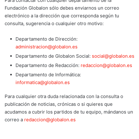
Para contactar con cualquier departamento de la
p
ai
c
at
e
m
Fundación Globalon sólo debes enviarnos un correo
y
l
e
s
gr
p
electrónico a la dirección que corresponda según tu
Li
b
A
a
ar
consulta, sugerencia o cualquier otro motivo:
n
o
p
m
tir
Departamento de Dirección:
k
o
p
administracion@globalon.es
k
Departamento de Globalon Social:
social@globalon.es
Departamento de Redacción:
redaccion@globalon.es
Departamento de Informática:
informatica@globalon.es
Para cualquier otra duda relacionada con la consulta o
publicación de noticias, crónicas o si quieres que
acudamos a cubrir los partidos de tu equipo, mándanos un
correo a
redaccion@globalon.es