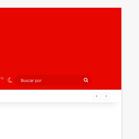
℃
0
Switch skin
Buscar
por
lidar el trono mundial ante Montenegro