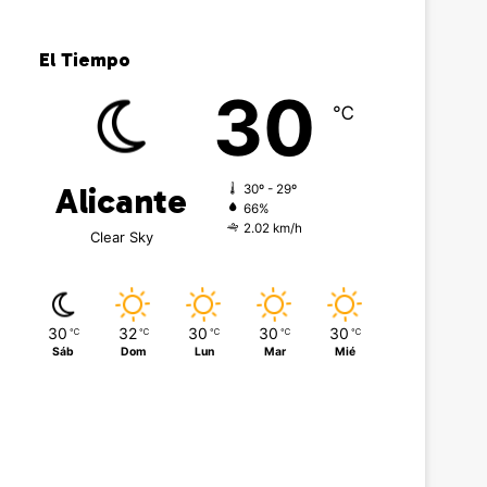
El Tiempo
30
℃
Alicante
30º - 29º
66%
2.02 km/h
Clear Sky
30
32
30
30
30
℃
℃
℃
℃
℃
Sáb
Dom
Lun
Mar
Mié