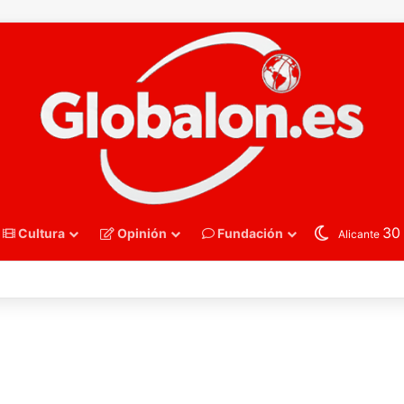
3
Cultura
Opinión
Fundación
Alicante
nmano – A un paso de la eternidad: las Guerreras Juveniles buscan reva