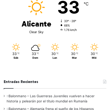
33
℃
Alicante
33º - 28º
68%
1.76 km/h
Clear Sky
33
33
30
30
30
℃
℃
℃
℃
℃
Sáb
Dom
Lun
Mar
Mié
Entradas Recientes
::Balonmano – Las Guerreras Juveniles vuelven a hacer
historia y pelearán por el título mundial en Rumanía
::Balonmano – Alemania frena el sueño de los Hispanos