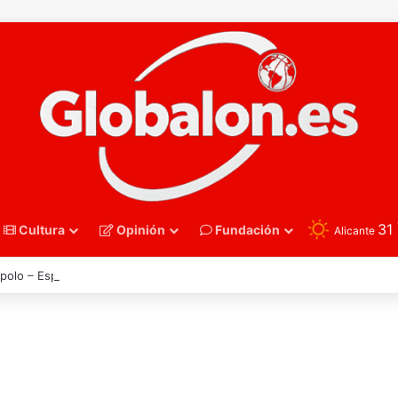
31
Cultura
Opinión
Fundación
Alicante
polo – España arrolla a Países Bajos y peleará por el título europeo júni