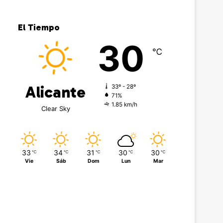
El Tiempo
30
℃
Alicante
33º - 28º
71%
1.85 km/h
Clear Sky
33
34
31
30
30
℃
℃
℃
℃
℃
Vie
Sáb
Dom
Lun
Mar