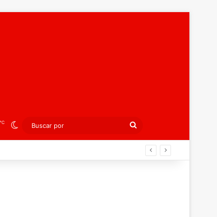
℃
Switch skin
Buscar
por
or en Oeiras