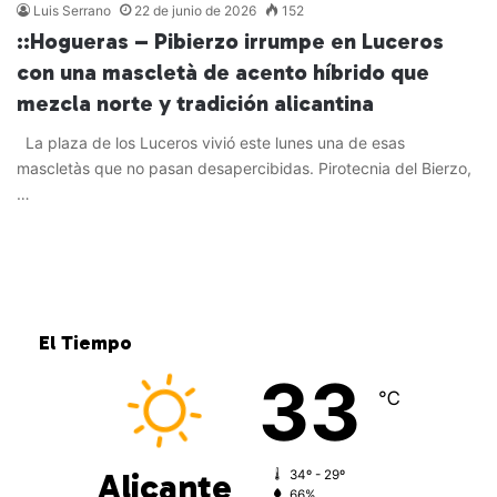
Luis Serrano
22 de junio de 2026
152
::Hogueras – Pibierzo irrumpe en Luceros
con una mascletà de acento híbrido que
mezcla norte y tradición alicantina
La plaza de los Luceros vivió este lunes una de esas
mascletàs que no pasan desapercibidas. Pirotecnia del Bierzo,
…
Leer más »
El Tiempo
33
℃
Alicante
34º - 29º
66%