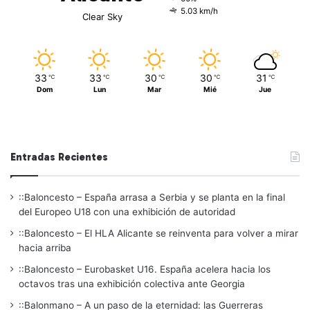
5.03 km/h
Clear Sky
33
33
30
30
31
℃
℃
℃
℃
℃
Dom
Lun
Mar
Mié
Jue
Entradas Recientes
::Baloncesto – España arrasa a Serbia y se planta en la final
del Europeo U18 con una exhibición de autoridad
::Baloncesto – El HLA Alicante se reinventa para volver a mirar
hacia arriba
::Baloncesto – Eurobasket U16. España acelera hacia los
octavos tras una exhibición colectiva ante Georgia
::Balonmano – A un paso de la eternidad: las Guerreras