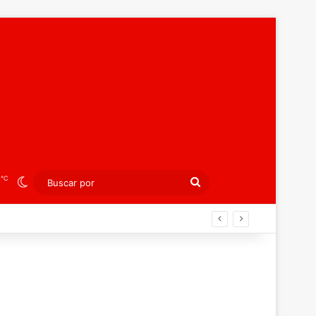
℃
5
Switch skin
Buscar
por
peo juvenil