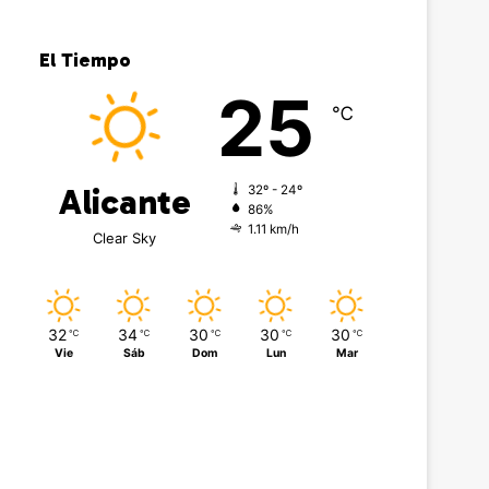
El Tiempo
25
℃
Alicante
32º - 24º
86%
1.11 km/h
Clear Sky
32
34
30
30
30
℃
℃
℃
℃
℃
Vie
Sáb
Dom
Lun
Mar