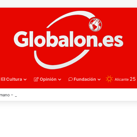
2
Cultura
Opinión
Fundación
Alicante
mano – España derriba a Francia y se instala en las semifinales del Euro