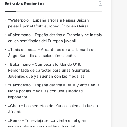
Entradas Recientes
::Waterpolo – España arrolla a Países Bajos y
peleará por el título europeo júnior en Oeiras
::Balonmano – España derriba a Francia y se instala
en las semifinales del Europeo juvenil
::Tenis de mesa – Alicante celebra la llamada de
Ángel Buendía a la selección española
::Balonmano – Campeonato Mundo U18.
Remontada de carácter para unas Guerreras
Juveniles que ya sueñan con las medallas
::Baloncesto – España derriba a Italia y entra en la
lucha por las medallas con una autoridad
imponente
::Circo – Los secretos de ‘Kurios’ salen a la luz en
Alicante
::Remo – Torrevieja se convierte en el gran
escaparate nacional del beach sprint