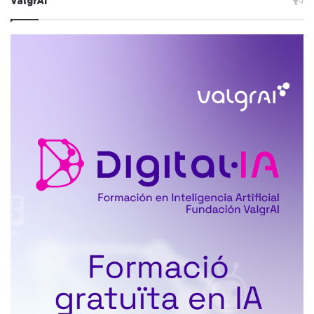
ValgrAI