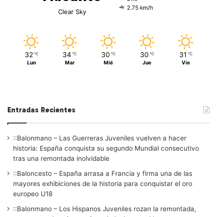
2.75 km/h
Clear Sky
32
34
30
30
31
℃
℃
℃
℃
℃
Lun
Mar
Mié
Jue
Vie
Entradas Recientes
::Balonmano – Las Guerreras Juveniles vuelven a hacer
historia: España conquista su segundo Mundial consecutivo
tras una remontada inolvidable
::Baloncesto – España arrasa a Francia y firma una de las
mayores exhibiciones de la historia para conquistar el oro
europeo U18
::Balonmano – Los Hispanos Juveniles rozan la remontada,