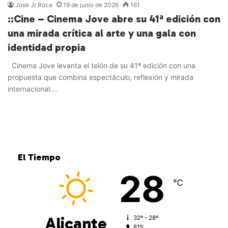
Jose Jr Roca
19 de junio de 2026
161
::Cine – Cinema Jove abre su 41ª edición con
una mirada crítica al arte y una gala con
identidad propia
Cinema Jove levanta el telón de su 41ª edición con una
propuesta que combina espectáculo, reflexión y mirada
internacional.…
Leer más »
El Tiempo
28
℃
Alicante
32º - 28º
81%