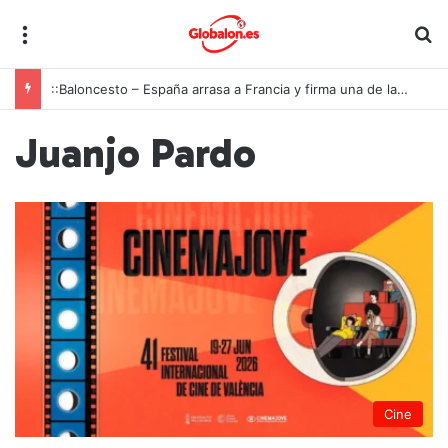
Menú
B
::Baloncesto – España arrasa a Francia y firma una de las mayores exhibiciones de la historia para conquistar el oro europeo U18
Juanjo Pardo
Cine