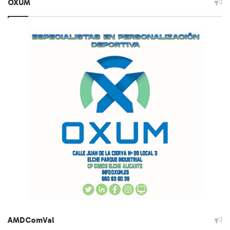
OXUM
AMDComVal