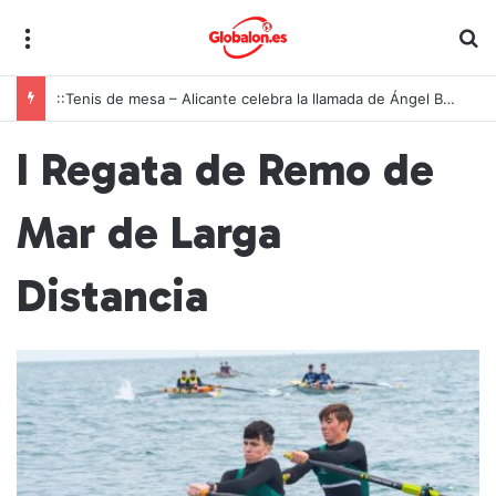
Menú
B
::Tenis de mesa – Alicante celebra la llamada de Ángel Buendía a la selección española
I Regata de Remo de
Mar de Larga
Distancia