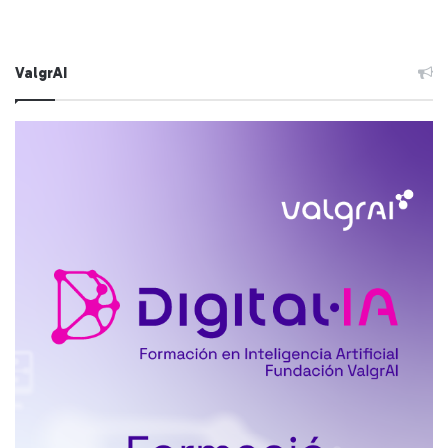
ValgrAI