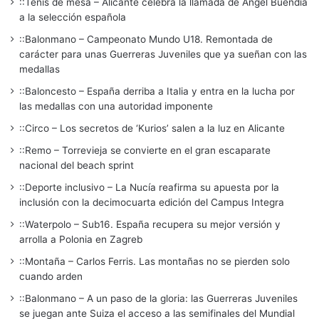
::Tenis de mesa – Alicante celebra la llamada de Ángel Buendía
a la selección española
::Balonmano – Campeonato Mundo U18. Remontada de
carácter para unas Guerreras Juveniles que ya sueñan con las
medallas
::Baloncesto – España derriba a Italia y entra en la lucha por
las medallas con una autoridad imponente
::Circo – Los secretos de ‘Kurios’ salen a la luz en Alicante
::Remo – Torrevieja se convierte en el gran escaparate
nacional del beach sprint
::Deporte inclusivo – La Nucía reafirma su apuesta por la
inclusión con la decimocuarta edición del Campus Integra
::Waterpolo – Sub16. España recupera su mejor versión y
arrolla a Polonia en Zagreb
::Montaña – Carlos Ferris. Las montañas no se pierden solo
cuando arden
::Balonmano – A un paso de la gloria: las Guerreras Juveniles
se juegan ante Suiza el acceso a las semifinales del Mundial