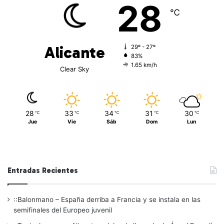
28
℃
Alicante
29º - 27º
83%
1.65 km/h
Clear Sky
28
33
34
31
30
℃
℃
℃
℃
℃
Jue
Vie
Sáb
Dom
Lun
Entradas Recientes
::Balonmano – España derriba a Francia y se instala en las
semifinales del Europeo juvenil