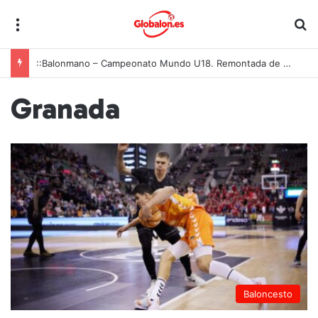
Menú
B
::Balonmano – Campeonato Mundo U18. Remontada de carácter para unas Guerreras Juveniles que ya sueñan con las medallas
Granada
Baloncesto