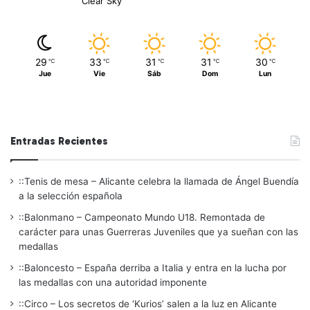
Clear Sky
29
33
31
31
30
℃
℃
℃
℃
℃
Jue
Vie
Sáb
Dom
Lun
Entradas Recientes
::Tenis de mesa – Alicante celebra la llamada de Ángel Buendía
a la selección española
::Balonmano – Campeonato Mundo U18. Remontada de
carácter para unas Guerreras Juveniles que ya sueñan con las
medallas
::Baloncesto – España derriba a Italia y entra en la lucha por
las medallas con una autoridad imponente
::Circo – Los secretos de ‘Kurios’ salen a la luz en Alicante