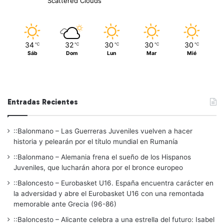
Scattered Clouds
34
32
30
30
30
℃
℃
℃
℃
℃
Sáb
Dom
Lun
Mar
Mié
Entradas Recientes
::Balonmano – Las Guerreras Juveniles vuelven a hacer
historia y pelearán por el título mundial en Rumanía
::Balonmano – Alemania frena el sueño de los Hispanos
Juveniles, que lucharán ahora por el bronce europeo
::Baloncesto – Eurobasket U16. España encuentra carácter en
la adversidad y abre el Eurobasket U16 con una remontada
memorable ante Grecia (96-86)
::Baloncesto – Alicante celebra a una estrella del futuro: Isabel