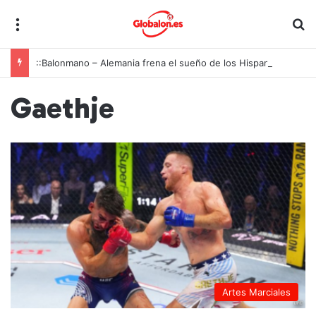
Menú
B
::Balonmano – Alemania frena el sueño de los Hispanos Juveniles, que lucharán ahora por el bronce europeo
Gaethje
Artes Marciales