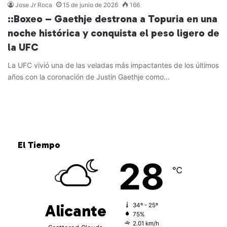
Jose Jr Roca
15 de junio de 2026
166
::Boxeo – Gaethje destrona a Topuria en una
noche histórica y conquista el peso ligero de
la UFC
La UFC vivió una de las veladas más impactantes de los últimos
años con la coronación de Justin Gaethje como…
Leer más »
El Tiempo
28
℃
Alicante
34º - 25º
75%
2.01 km/h