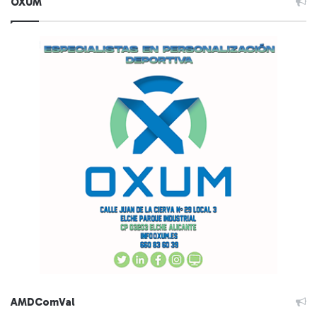
OXUM
AMDComVal