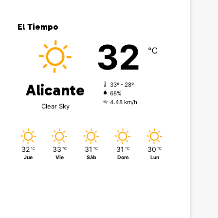
El Tiempo
32
℃
Alicante
33º - 28º
68%
4.48 km/h
Clear Sky
32
33
31
31
30
℃
℃
℃
℃
℃
Jue
Vie
Sáb
Dom
Lun