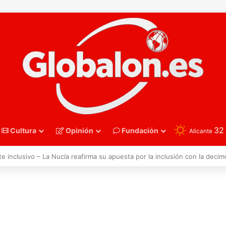
3
Cultura
Opinión
Fundación
Alicante
polo – Sub16. España recupera su mejor versión y arrolla a Polonia en Z