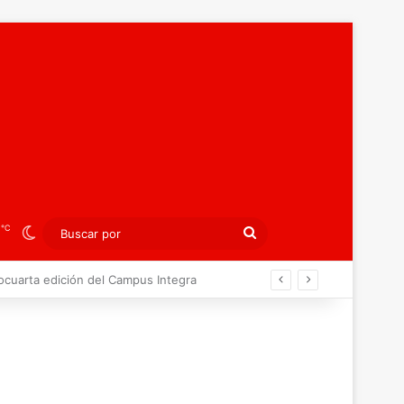
℃
2
Switch skin
Buscar
por
agreb