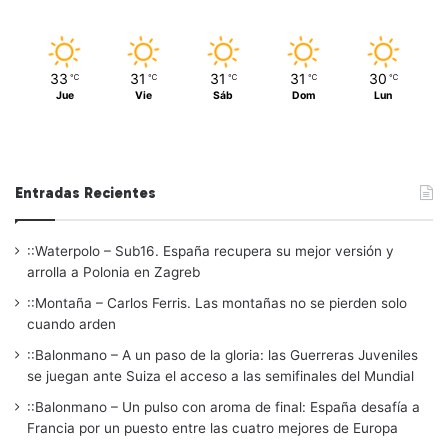
33
31
31
31
30
℃
℃
℃
℃
℃
Jue
Vie
Sáb
Dom
Lun
Entradas Recientes
::Waterpolo – Sub16. España recupera su mejor versión y
arrolla a Polonia en Zagreb
::Montaña – Carlos Ferris. Las montañas no se pierden solo
cuando arden
::Balonmano – A un paso de la gloria: las Guerreras Juveniles
se juegan ante Suiza el acceso a las semifinales del Mundial
::Balonmano – Un pulso con aroma de final: España desafía a
Francia por un puesto entre las cuatro mejores de Europa