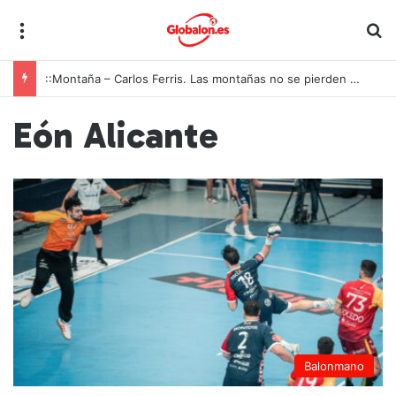
Menú
B
::Montaña – Carlos Ferris. Las montañas no se pierden solo cuando arden
Eón Alicante
Balonmano