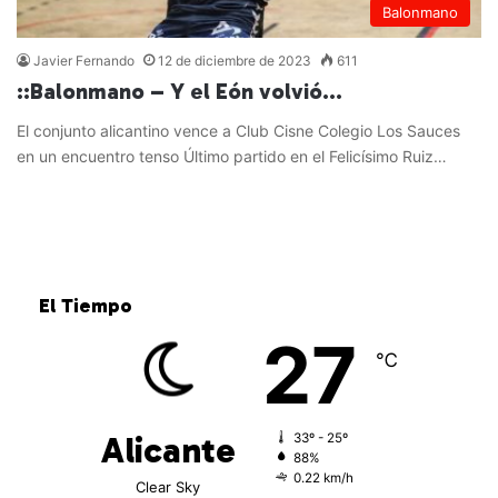
Balonmano
Javier Fernando
12 de diciembre de 2023
611
::Balonmano – Y el Eón volvió…
El conjunto alicantino vence a Club Cisne Colegio Los Sauces
en un encuentro tenso Último partido en el Felicísimo Ruiz…
Leer más »
El Tiempo
27
℃
Alicante
33º - 25º
88%
0.22 km/h
Clear Sky