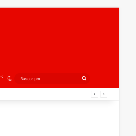
℃
3
Switch skin
Buscar
por
án ahora por el bronce europeo