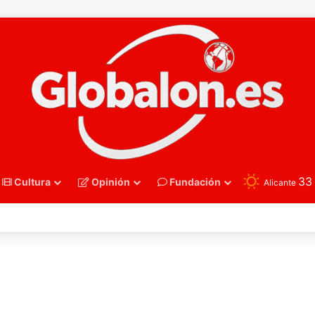
3
Cultura
Opinión
Fundación
Alicante
nmano – Alemania frena el sueño de los Hispanos Juveniles, que luchar