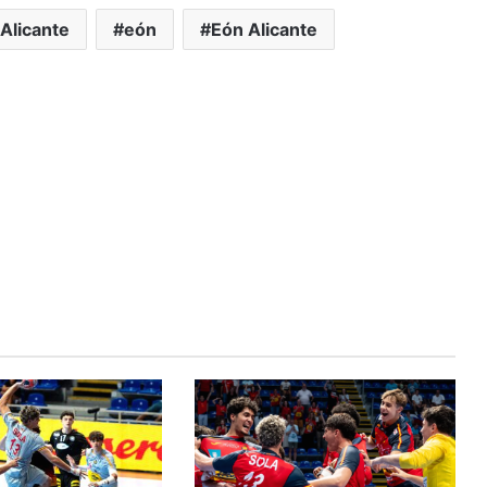
Alicante
eón
Eón Alicante