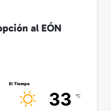
opción al EÓN
El Tiempo
33
℃