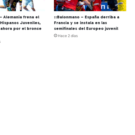
– Alemania frena el
::Balonmano – España derriba a
 Hispanos Juveniles,
Francia y se instala en las
 ahora por el bronce
semifinales del Europeo juvenil
Hace 2 días
s