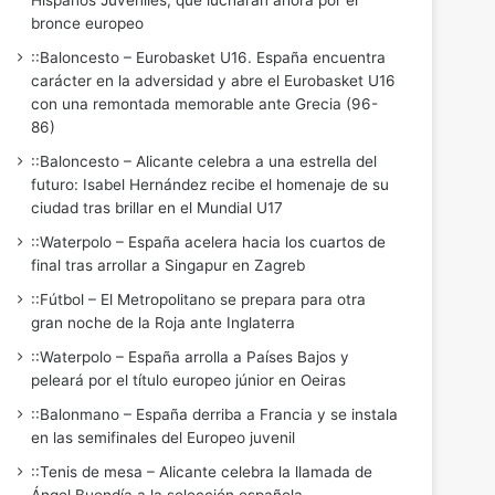
Hispanos Juveniles, que lucharán ahora por el
bronce europeo
::Baloncesto – Eurobasket U16. España encuentra
carácter en la adversidad y abre el Eurobasket U16
con una remontada memorable ante Grecia (96-
86)
::Baloncesto – Alicante celebra a una estrella del
futuro: Isabel Hernández recibe el homenaje de su
ciudad tras brillar en el Mundial U17
::Waterpolo – España acelera hacia los cuartos de
final tras arrollar a Singapur en Zagreb
::Fútbol – El Metropolitano se prepara para otra
gran noche de la Roja ante Inglaterra
::Waterpolo – España arrolla a Países Bajos y
peleará por el título europeo júnior en Oeiras
::Balonmano – España derriba a Francia y se instala
en las semifinales del Europeo juvenil
::Tenis de mesa – Alicante celebra la llamada de