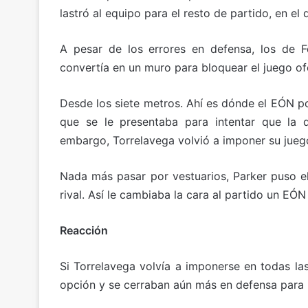
p
ai
c
at
e
m
lastró al equipo para el resto de partido, en el
y
l
e
s
gr
p
Li
b
A
a
ar
A pesar de los errores en defensa, los de F
n
o
p
m
tir
convertía en un muro para bloquear el juego ofe
k
o
p
Desde los siete metros. Ahí es dónde el EÓN p
k
que se le presentaba para intentar que la d
embargo, Torrelavega volvió a imponer su jueg
Nada más pasar por vestuarios, Parker puso e
rival. Así le cambiaba la cara al partido un E
Reacción
Si Torrelavega volvía a imponerse en todas las
opción y se cerraban aún más en defensa para no