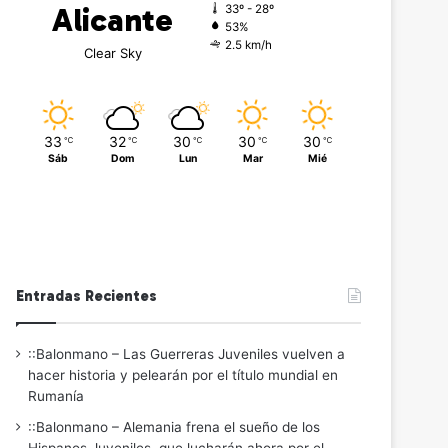
Alicante
33º - 28º
53%
2.5 km/h
Clear Sky
33
32
30
30
30
℃
℃
℃
℃
℃
Sáb
Dom
Lun
Mar
Mié
Entradas Recientes
::Balonmano – Las Guerreras Juveniles vuelven a
hacer historia y pelearán por el título mundial en
Rumanía
::Balonmano – Alemania frena el sueño de los