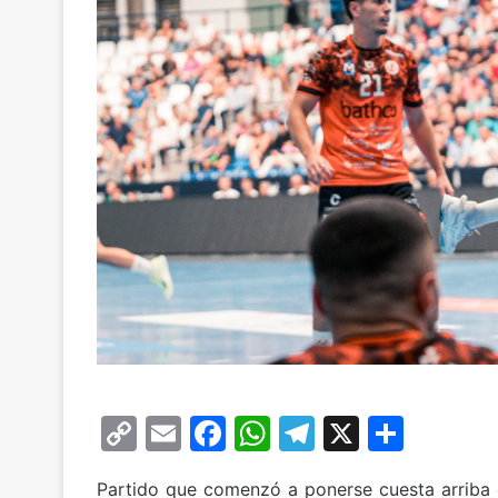
C
E
F
W
T
X
C
o
m
a
h
el
o
Partido que comenzó a ponerse cuesta arriba 