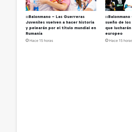
::Balonmano – Las Guerreras
::Balonmano 
Juveniles vuelven a hacer historia
sueño de los
y pelearán por el título mundial en
que lucharán
Rumanía
europeo
Hace 15 horas
Hace 15 hora