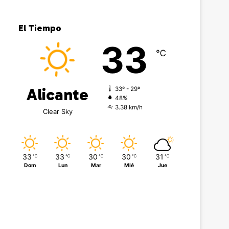
El Tiempo
33
℃
Alicante
33º - 29º
48%
3.38 km/h
Clear Sky
33
33
30
30
31
℃
℃
℃
℃
℃
Dom
Lun
Mar
Mié
Jue