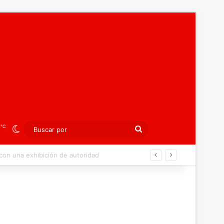
℃
3
Switch skin
Buscar
por
ibición colectiva ante Georgia