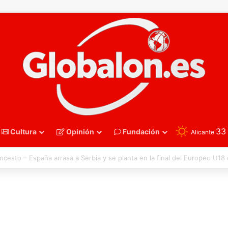
3
Cultura
Opinión
Fundación
Alicante
oncesto – Eurobasket U16. España acelera hacia los octavos tras una exh