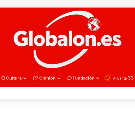
3
Cultura
Opinión
Fundación
Alicante
nmano – Alemania frena el sueño de los Hispanos Juveniles, que luchar