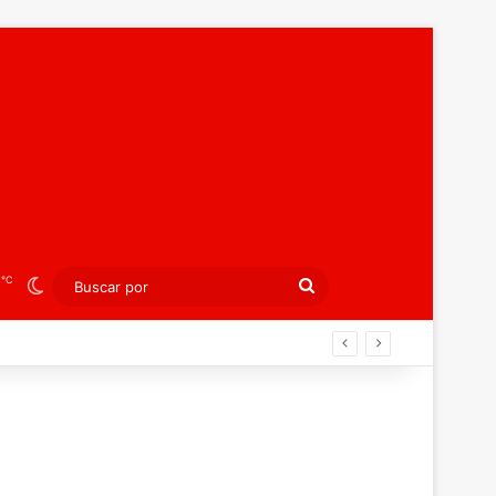
℃
3
Switch skin
Buscar
por
án ahora por el bronce europeo