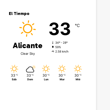
El Tiempo
33
℃
Alicante
34º - 28º
59%
2.58 km/h
Clear Sky
33
33
30
30
30
℃
℃
℃
℃
℃
Sáb
Dom
Lun
Mar
Mié