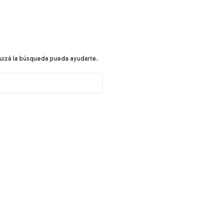
uizá la búsqueda pueda ayudarte.
B
u
s
c
a
r
: