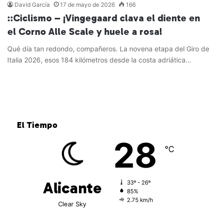
David García
17 de mayo de 2026
166
::Ciclismo – ¡Vingegaard clava el diente en
el Corno Alle Scale y huele a rosa!
Qué día tan redondo, compañeros. La novena etapa del Giro de
Italia 2026, esos 184 kilómetros desde la costa adriática…
Leer más »
El Tiempo
28
℃
Alicante
33º - 26º
85%
2.75 km/h
Clear Sky