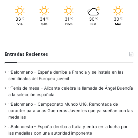
33
34
31
30
30
℃
℃
℃
℃
℃
Vie
Sáb
Dom
Lun
Mar
Entradas Recientes
::Balonmano – España derriba a Francia y se instala en las
semifinales del Europeo juvenil
::Tenis de mesa – Alicante celebra la llamada de Ángel Buendía
a la selección española
::Balonmano – Campeonato Mundo U18. Remontada de
carácter para unas Guerreras Juveniles que ya sueñan con las
medallas
::Baloncesto – España derriba a Italia y entra en la lucha por
las medallas con una autoridad imponente