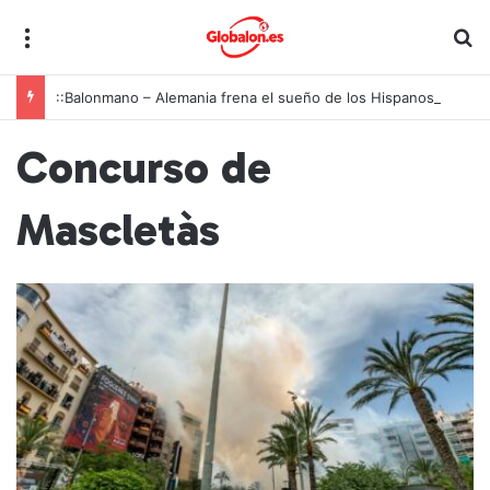
Menú
B
::Balonmano – Alemania frena el sueño de los Hispanos Juveniles, que lucharán ahora por el bronce europeo
Concurso de
Mascletàs