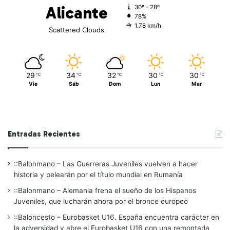
Alicante
30º - 28º
78%
1.78 km/h
Scattered Clouds
29
34
32
30
30
℃
℃
℃
℃
℃
Vie
Sáb
Dom
Lun
Mar
Entradas Recientes
::Balonmano – Las Guerreras Juveniles vuelven a hacer
historia y pelearán por el título mundial en Rumanía
::Balonmano – Alemania frena el sueño de los Hispanos
Juveniles, que lucharán ahora por el bronce europeo
::Baloncesto – Eurobasket U16. España encuentra carácter en
la adversidad y abre el Eurobasket U16 con una remontada