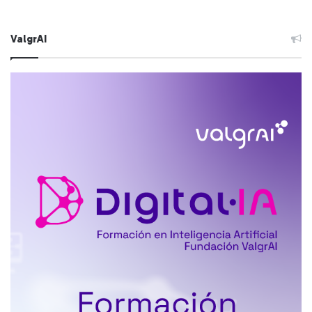
ValgrAI