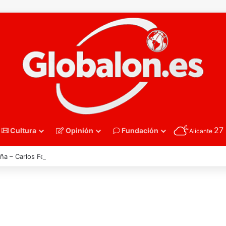
27
Cultura
Opinión
Fundación
Alicante
ña – Carlos Ferris. Las montañas no se pierden solo cuando arden