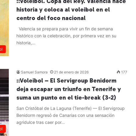
::Voleibol. Copa del Rey. Valencia hace
historia y coloca al voleibol en el
centro del foco nacional
Valencia se prepara para vivir un fin de semana
histórico con la celebración, por primera vez en su
historia,…
ol
Leer más »
Samuel Samora
21 de enero de 2026
177
::Voleibol – El Servigroup Benidorm
deja escapar un triunfo en Tenerife y
suma un punto en el tie-break (3-2)
San Cristóbal de La Laguna (Tenerife) — El Servigroup
Benidorm regresó de Canarias con una sensación
agridulce tras caer por…
ol
Leer más »