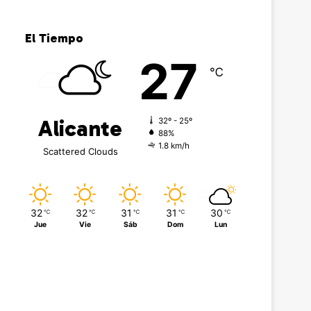
El Tiempo
27
℃
Alicante
32º - 25º
88%
1.8 km/h
Scattered Clouds
32
32
31
31
30
℃
℃
℃
℃
℃
Jue
Vie
Sáb
Dom
Lun