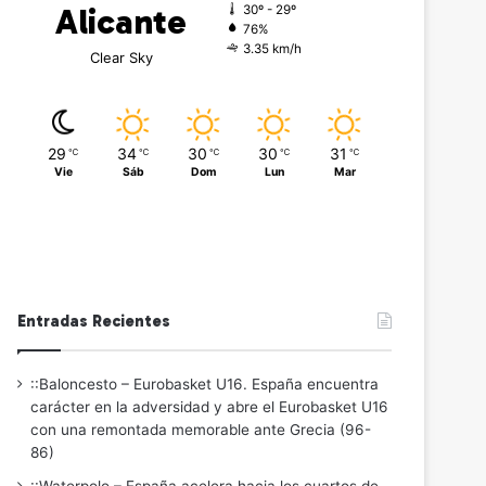
Alicante
30º - 29º
76%
3.35 km/h
Clear Sky
29
34
30
30
31
℃
℃
℃
℃
℃
Vie
Sáb
Dom
Lun
Mar
Entradas Recientes
::Baloncesto – Eurobasket U16. España encuentra
carácter en la adversidad y abre el Eurobasket U16
con una remontada memorable ante Grecia (96-
86)