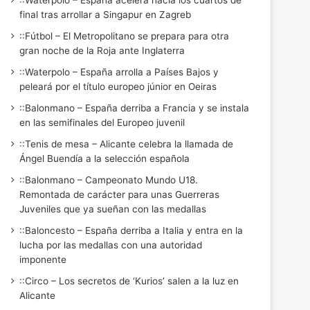
::Waterpolo – España acelera hacia los cuartos de
final tras arrollar a Singapur en Zagreb
::Fútbol – El Metropolitano se prepara para otra
gran noche de la Roja ante Inglaterra
::Waterpolo – España arrolla a Países Bajos y
peleará por el título europeo júnior en Oeiras
::Balonmano – España derriba a Francia y se instala
en las semifinales del Europeo juvenil
::Tenis de mesa – Alicante celebra la llamada de
Ángel Buendía a la selección española
::Balonmano – Campeonato Mundo U18.
Remontada de carácter para unas Guerreras
Juveniles que ya sueñan con las medallas
::Baloncesto – España derriba a Italia y entra en la
lucha por las medallas con una autoridad
imponente
::Circo – Los secretos de ‘Kurios’ salen a la luz en
Alicante