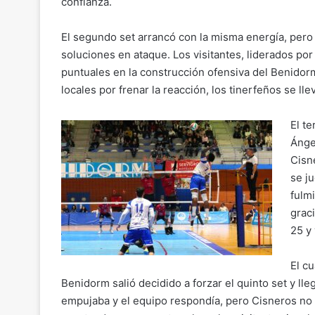
confianza.
El segundo set arrancó con la misma energía, pero
soluciones en ataque. Los visitantes, liderados p
puntuales en la construcción ofensiva del Benidorm
locales por frenar la reacción, los tinerfeños se lle
El t
Ánge
Cisn
se j
fulm
grac
25 y 
El c
Benidorm salió decidido a forzar el quinto set y lle
empujaba y el equipo respondía, pero Cisneros no