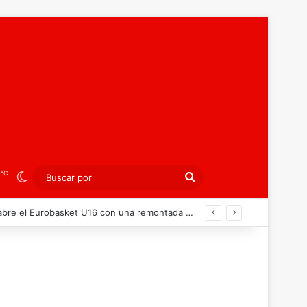
℃
0
Switch skin
Buscar
por
 en Zagreb