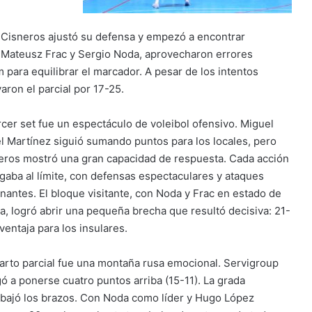
 Cisneros ajustó su defensa y empezó a encontrar
or Mateusz Frac y Sergio Noda, aprovecharon errores
 para equilibrar el marcador. A pesar de los intentos
varon el parcial por 17-25.
ercer set fue un espectáculo de voleibol ofensivo. Miguel
l Martínez siguió sumando puntos para los locales, pero
eros mostró una gran capacidad de respuesta. Cada acción
ugaba al límite, con defensas espectaculares y ataques
inantes. El bloque visitante, con Noda y Frac en estado de
ia, logró abrir una pequeña brecha que resultó decisiva: 21-
ventaja para los insulares.
uarto parcial fue una montaña rusa emocional. Servigroup
gó a ponerse cuatro puntos arriba (15-11). La grada
 bajó los brazos. Con Noda como líder y Hugo López