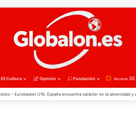
3
Cultura
Opinión
Fundación
Alicante
polo – España acelera hacia los cuartos de final tras arrollar a Singapur