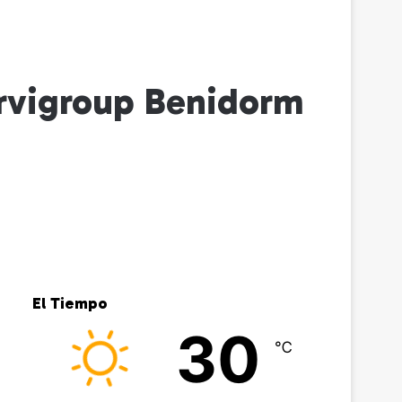
Servigroup Benidorm
El Tiempo
30
℃