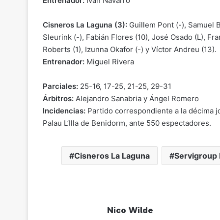
Entrenador:
Iván Navarro
Cisneros La Laguna (3):
Guillem Pont (-), Samuel B
Sleurink (-), Fabián Flores (10), José Osado (L), F
Roberts (1), Izunna Okafor (-) y Víctor Andreu (13).
Entrenador:
Miguel Rivera
Parciales:
25-16, 17-25, 21-25, 29-31
Árbitros:
Alejandro Sanabria y Ángel Romero
Incidencias:
Partido correspondiente a la décima j
Palau L’Illa de Benidorm, ante 550 espectadores.
Cisneros La Laguna
Servigroup
Nico Wilde