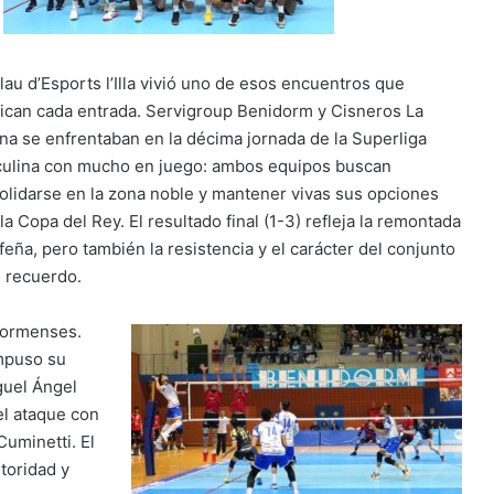
lau d’Esports l’Illa vivió uno de esos encuentros que
ifican cada entrada. Servigroup Benidorm y Cisneros La
na se enfrentaban en la décima jornada de la Superliga
ulina con mucho en juego: ambos equipos buscan
olidarse en la zona noble y mantener vivas sus opciones
la Copa del Rey. El resultado final (1-3) refleja la remontada
feña, pero también la resistencia y el carácter del conjunto
l recuerdo.
dormenses.
impuso su
guel Ángel
el ataque con
Cuminetti. El
toridad y