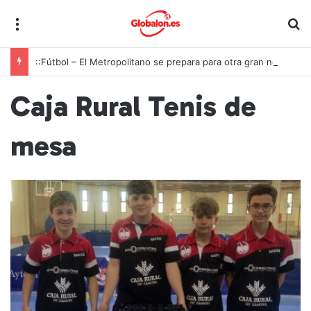
Menú
B
::Fútbol – El Metropolitano se prepara para otra gran noche de la Roja ante Inglaterra
Caja Rural Tenis de
mesa