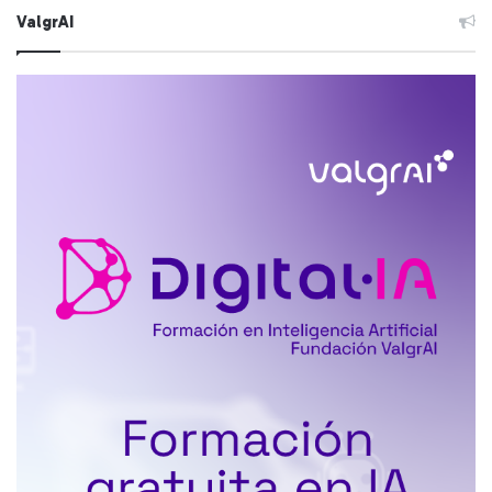
ValgrAI