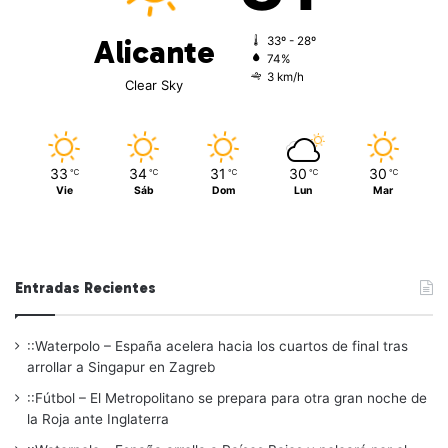
Alicante
33º - 28º
74%
3 km/h
Clear Sky
33
34
31
30
30
℃
℃
℃
℃
℃
Vie
Sáb
Dom
Lun
Mar
Entradas Recientes
::Waterpolo – España acelera hacia los cuartos de final tras
arrollar a Singapur en Zagreb
::Fútbol – El Metropolitano se prepara para otra gran noche de
la Roja ante Inglaterra