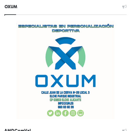
OXUM
AMDComVal