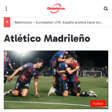
Menú
B
::Baloncesto – Eurobasket U16. España acelera hacia los octavos tras una exhibición colectiva ante Georgia
Atlético Madrileño
Futbol