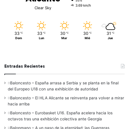
55%
3.69 km/h
Clear Sky
33
33
30
30
31
℃
℃
℃
℃
℃
Dom
Lun
Mar
Mié
Jue
Entradas Recientes
::Baloncesto – España arrasa a Serbia y se planta en la final
del Europeo U18 con una exhibición de autoridad
::Baloncesto – El HLA Alicante se reinventa para volver a mirar
hacia arriba
::Baloncesto – Eurobasket U16. España acelera hacia los
octavos tras una exhibición colectiva ante Georgia
::Balonmano – A un paso de la eternidad: las Guerreras