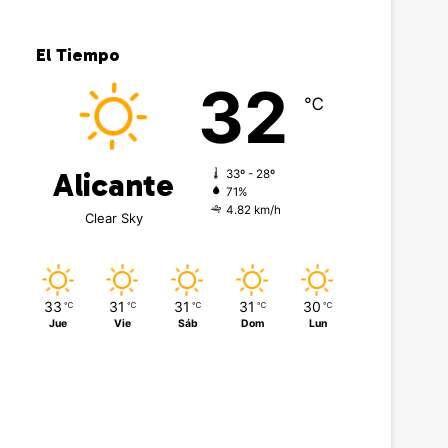
El Tiempo
32
℃
Alicante
33º - 28º
71%
4.82 km/h
Clear Sky
33
31
31
31
30
℃
℃
℃
℃
℃
Jue
Vie
Sáb
Dom
Lun