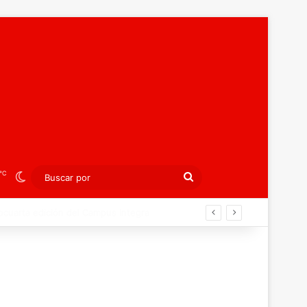
℃
Switch skin
Buscar
por
agreb