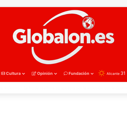
31
Cultura
Opinión
Fundación
Alicante
polo – Sub16. España recupera su mejor versión y arrolla a Polonia en Z