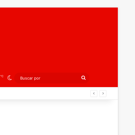
℃
5
Switch skin
Buscar
por
án ahora por el bronce europeo