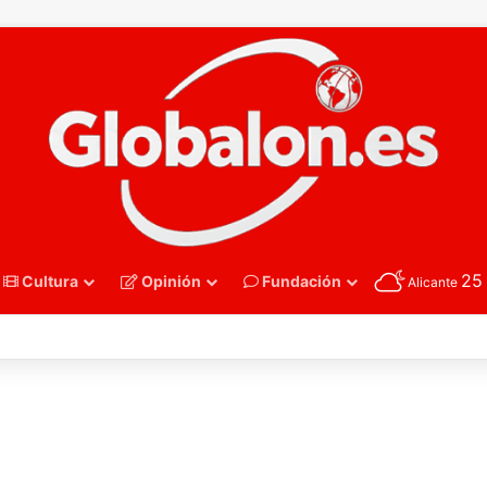
2
Cultura
Opinión
Fundación
Alicante
nmano – Alemania frena el sueño de los Hispanos Juveniles, que luchar