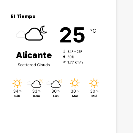
El Tiempo
25
℃
Alicante
34º - 25º
59%
1.77 km/h
Scattered Clouds
34
33
30
30
30
℃
℃
℃
℃
℃
Sáb
Dom
Lun
Mar
Mié