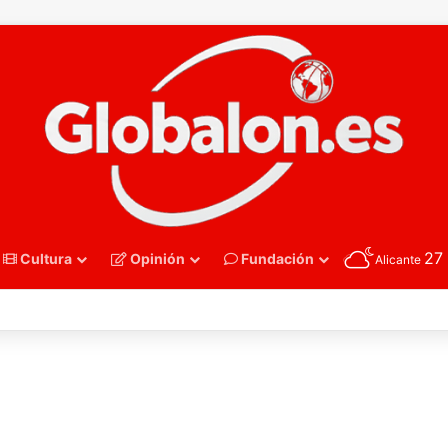
27
Cultura
Opinión
Fundación
Alicante
nmano – Alemania frena el sueño de los Hispanos Juveniles, que luchar