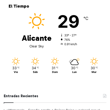
El Tiempo
29
℃
Alicante
33º - 27º
76%
0.91 km/h
Clear Sky
33
34
31
30
30
℃
℃
℃
℃
℃
Vie
Sáb
Dom
Lun
Mar
Entradas Recientes