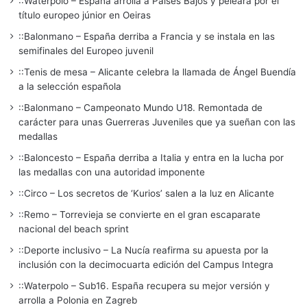
::Waterpolo – España arrolla a Países Bajos y peleará por el
título europeo júnior en Oeiras
::Balonmano – España derriba a Francia y se instala en las
semifinales del Europeo juvenil
::Tenis de mesa – Alicante celebra la llamada de Ángel Buendía
a la selección española
::Balonmano – Campeonato Mundo U18. Remontada de
carácter para unas Guerreras Juveniles que ya sueñan con las
medallas
::Baloncesto – España derriba a Italia y entra en la lucha por
las medallas con una autoridad imponente
::Circo – Los secretos de ‘Kurios’ salen a la luz en Alicante
::Remo – Torrevieja se convierte en el gran escaparate
nacional del beach sprint
::Deporte inclusivo – La Nucía reafirma su apuesta por la
inclusión con la decimocuarta edición del Campus Integra
::Waterpolo – Sub16. España recupera su mejor versión y
arrolla a Polonia en Zagreb