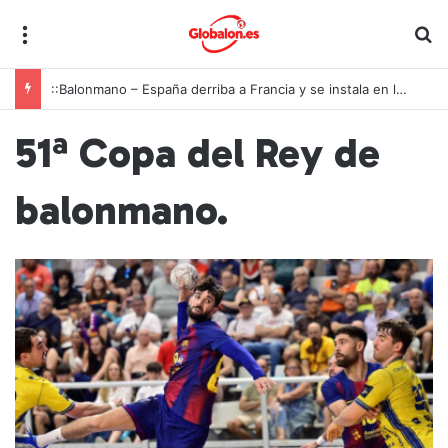
Menú
B
::Balonmano – España derriba a Francia y se instala en las semifinales del Europeo juvenil
51ª Copa del Rey de
balonmano.