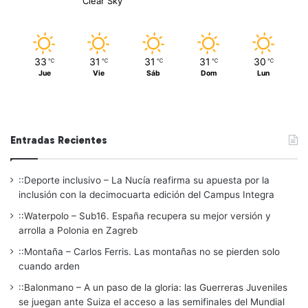
Clear Sky
33
31
31
31
30
℃
℃
℃
℃
℃
Jue
Vie
Sáb
Dom
Lun
Entradas Recientes
::Deporte inclusivo – La Nucía reafirma su apuesta por la
inclusión con la decimocuarta edición del Campus Integra
::Waterpolo – Sub16. España recupera su mejor versión y
arrolla a Polonia en Zagreb
::Montaña – Carlos Ferris. Las montañas no se pierden solo
cuando arden
::Balonmano – A un paso de la gloria: las Guerreras Juveniles
se juegan ante Suiza el acceso a las semifinales del Mundial