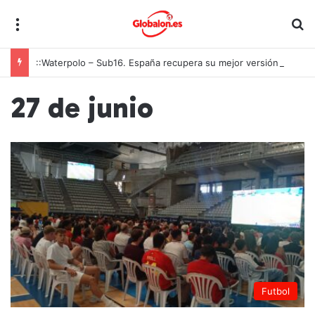
Menú
B
::Waterpolo – Sub16. España recupera su mejor versión y arrolla a Polonia en Zagreb
27 de junio
Futbol