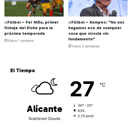
::Fútbol – Fer Niño, primer
::Fútbol – Kempes: “No nos
fichaje del Elche para la
hagamos eco de cualquier
próxima temporada
cosa que circule sin
fundamento”
Hace 1 semana
Hace 2 semanas
El Tiempo
27
℃
Alicante
34º - 25º
63%
2.75 km/h
Scattered Clouds