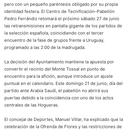
Li
b
A
a
ar
pero con un pequeño paréntesis obligado por su propia
identidad festera. El Centro de Tecnificación-Pabellón
n
o
p
m
tir
Pedro Ferrándiz retomará el próximo sábado 27 de junio
k
o
p
las retransmisiones en pantalla gigante de los partidos de
k
la selección española, coincidiendo con el tercer
encuentro de la fase de grupos frente a Uruguay,
programado a las 2:00 de la madrugada.
La decisión del Ayuntamiento mantiene la apuesta por
convertir el recinto del Monte Tossal en punto de
encuentro para la afición, aunque introduce un ajuste
puntual en el calendario. Este domingo 21 de junio, día del
partido ante Arabia Saudí, el pabellón no abrirá sus
puertas debido a la coincidencia con uno de los actos
centrales de las Hogueras.
El concejal de Deportes, Manuel Villar, ha explicado que la
celebración de la Ofrenda de Flores y las restricciones de