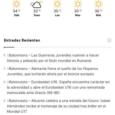
34
32
30
30
30
℃
℃
℃
℃
℃
Sáb
Dom
Lun
Mar
Mié
Entradas Recientes
::Balonmano – Las Guerreras Juveniles vuelven a hacer
historia y pelearán por el título mundial en Rumanía
::Balonmano – Alemania frena el sueño de los Hispanos
Juveniles, que lucharán ahora por el bronce europeo
::Baloncesto – Eurobasket U16. España encuentra carácter en
la adversidad y abre el Eurobasket U16 con una remontada
memorable ante Grecia (96-86)
::Baloncesto – Alicante celebra a una estrella del futuro: Isabel
Hernández recibe el homenaje de su ciudad tras brillar en el
Mundial U17