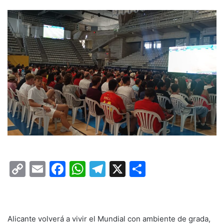
C
E
F
W
T
X
C
o
m
a
h
el
o
p
ai
c
at
e
m
y
l
e
s
gr
p
Alicante volverá a vivir el Mundial con ambiente de grada,