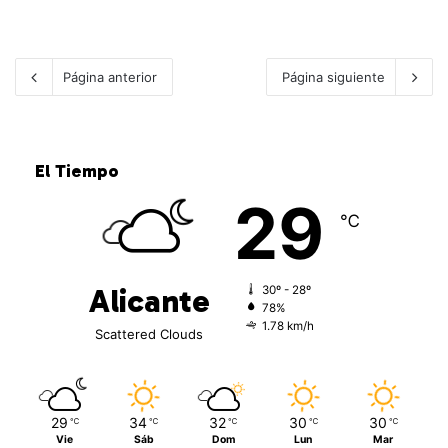
Leer más »
Página anterior
Página siguiente
El Tiempo
29
℃
Alicante
30º - 28º
78%
1.78 km/h
Scattered Clouds
29
34
32
30
30
℃
℃
℃
℃
℃
Vie
Sáb
Dom
Lun
Mar