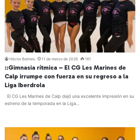
Héctor Balmes
11 de marzo de 2026
161
::Gimnasia rítmica – El CG Les Marines de
Calp irrumpe con fuerza en su regreso a la
Liga Iberdrola
El CG Les Marines de Calp dejó una excelente impresión en su
estreno de la temporada en la Liga…
Leer más »