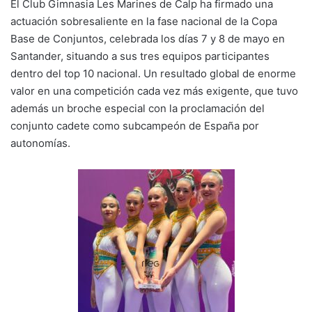
y
l
e
s
gr
p
El Club Gimnasia Les Marines de Calp ha firmado una
Li
b
A
a
ar
actuación sobresaliente en la fase nacional de la Copa
Base de Conjuntos, celebrada los días 7 y 8 de mayo en
n
o
p
m
tir
Santander, situando a sus tres equipos participantes
k
o
p
dentro del top 10 nacional. Un resultado global de enorme
k
valor en una competición cada vez más exigente, que tuvo
además un broche especial con la proclamación del
conjunto cadete como subcampeón de España por
autonomías.