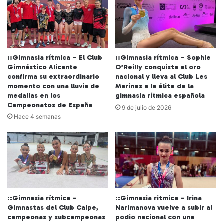
::Gimnasia rítmica – El Club
::Gimnasia rítmica – Sophie
Gimnástico Alicante
O’Reilly conquista el oro
confirma su extraordinario
nacional y lleva al Club Les
momento con una lluvia de
Marines a la élite de la
medallas en los
gimnasia rítmica española
Campeonatos de España
9 de julio de 2026
Hace 4 semanas
::Gimnasia rítmica –
::Gimnasia ritmica – Irina
Gimnastas del Club Calpe,
Narimanova vuelve a subir al
campeonas y subcampeonas
podio nacional con una