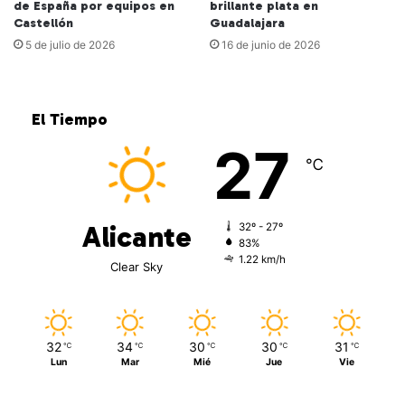
de España por equipos en
brillante plata en
Castellón
Guadalajara
5 de julio de 2026
16 de junio de 2026
El Tiempo
27
℃
Alicante
32º - 27º
83%
1.22 km/h
Clear Sky
32
34
30
30
31
℃
℃
℃
℃
℃
Lun
Mar
Mié
Jue
Vie