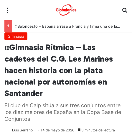
Menú
B
::Baloncesto – España arrasa a Francia y firma una de las mayores exhibiciones de la historia para conquistar el oro europeo U18
Gimnásia
::Gimnasia Rítmica – Las
cadetes del C.G. Les Marines
hacen historia con la plata
nacional por autonomías en
Santander
El club de Calp sitúa a sus tres conjuntos entre
los diez mejores de España en la Copa Base de
Conjuntos
Luis Serrano
14 de mayo de 2026
3 minutos de lectura