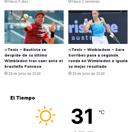
Hace 3 días
Hace 2 semanas
::Tenis – Bautista se
::Tenis – Wmbledom – Sara
despide de su último
Sorribes pasa a segunda
Wimbledon tras caer ante el
ronda en Wimbledon e iguala
brasileño Fonseca
su mejor resultado
29 de junio de 2026
29 de junio de 2026
El Tiempo
31
℃