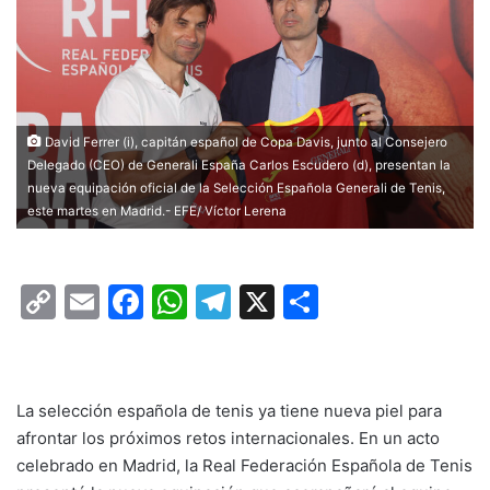
David Ferrer (i), capitán español de Copa Davis, junto al Consejero
Delegado (CEO) de Generali España Carlos Escudero (d), presentan la
nueva equipación oficial de la Selección Española Generali de Tenis,
este martes en Madrid.- EFE/ Víctor Lerena
C
E
F
W
T
X
C
o
m
a
h
el
o
p
ai
c
at
e
m
y
l
e
s
gr
p
La selección española de tenis ya tiene nueva piel para
Li
b
A
a
ar
afrontar los próximos retos internacionales. En un acto
celebrado en Madrid, la Real Federación Española de Tenis
n
o
p
m
tir