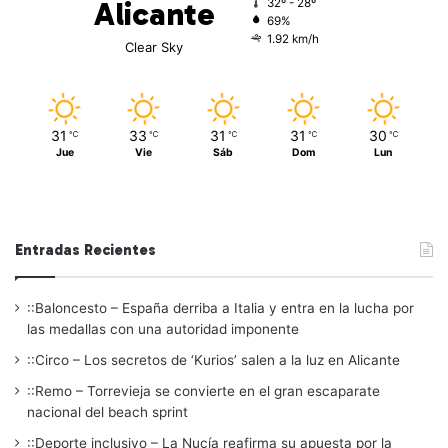
Alicante
32º - 28º
69%
1.92 km/h
Clear Sky
31
33
31
31
30
℃
℃
℃
℃
℃
Jue
Vie
Sáb
Dom
Lun
Entradas Recientes
::Baloncesto – España derriba a Italia y entra en la lucha por
las medallas con una autoridad imponente
::Circo – Los secretos de ‘Kurios’ salen a la luz en Alicante
::Remo – Torrevieja se convierte en el gran escaparate
nacional del beach sprint
::Deporte inclusivo – La Nucía reafirma su apuesta por la