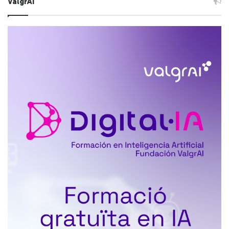
ValgrAI