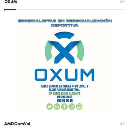
OXUM
AMDComVal