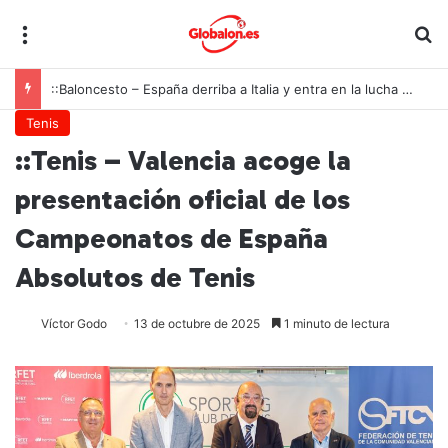
Menú
B
::Baloncesto – España derriba a Italia y entra en la lucha por las medallas con una autoridad imponente
Tenis
::Tenis – Valencia acoge la
presentación oficial de los
Campeonatos de España
Absolutos de Tenis
Víctor Godo
13 de octubre de 2025
1 minuto de lectura