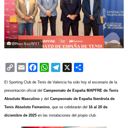
@Pepo Ruiz/RFET
C
E
F
W
T
X
C
o
m
a
h
el
o
El Sporting Club de Tenis de Valencia ha sido hoy el escenario de la
p
ai
c
at
e
m
presentación oficial del
Campeonato de España MAPFRE de Tenis
y
l
e
s
gr
p
Absoluto Masculino
y del
Campeonato de España Iberdrola de
Li
b
A
a
ar
Tenis Absoluto Femenino
, que se celebrarán del
16 al 20 de
n
o
p
m
tir
diciembre de 2025
en las instalaciones del propio club.
k
o
p