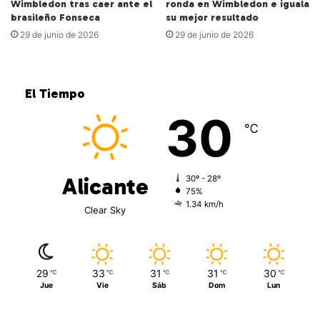
Wimbledon tras caer ante el
ronda en Wimbledon e iguala
brasileño Fonseca
su mejor resultado
29 de junio de 2026
29 de junio de 2026
El Tiempo
30
℃
Alicante
30º - 28º
75%
1.34 km/h
Clear Sky
29
33
31
31
30
℃
℃
℃
℃
℃
Jue
Vie
Sáb
Dom
Lun