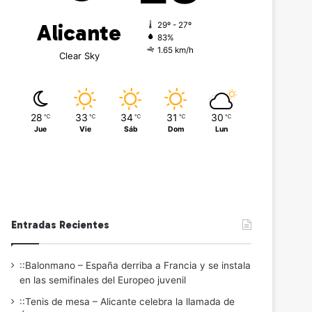
Alicante
29º - 27º
83%
1.65 km/h
Clear Sky
28
33
34
31
30
℃
℃
℃
℃
℃
Jue
Vie
Sáb
Dom
Lun
Entradas Recientes
::Balonmano – España derriba a Francia y se instala
en las semifinales del Europeo juvenil
::Tenis de mesa – Alicante celebra la llamada de