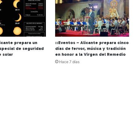
licante prepara un
::Eventos – Alicante prepara cinco
especial de seguridad
días de fervor, música y tradición
e solar
en honor a la Virgen del Remedio
Hace 7 días