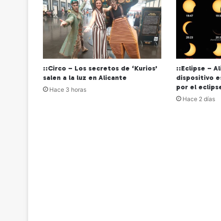
::Circo – Los secretos de ‘Kurios’
::Eclipse – A
salen a la luz en Alicante
dispositivo 
por el eclips
Hace 3 horas
Hace 2 días