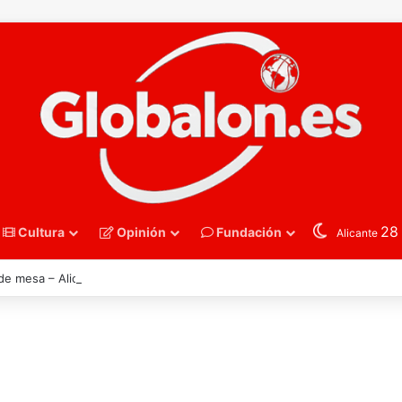
2
Cultura
Opinión
Fundación
Alicante
 de mesa – Alicante celebra la llamada de Ángel Buendía a la selección e