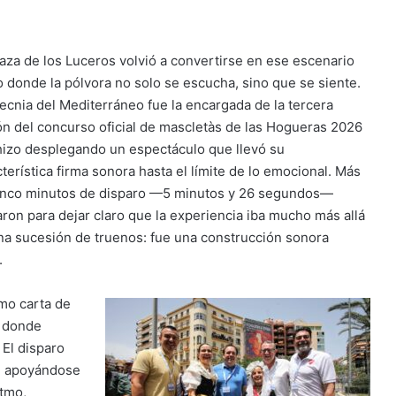
laza de los Luceros volvió a convertirse en ese escenario
o donde la pólvora no solo se escucha, sino que se siente.
tecnia del Mediterráneo fue la encargada de la tercera
ón del concurso oficial de mascletàs de las Hogueras 2026
 hizo desplegando un espectáculo que llevó su
terística firma sonora hasta el límite de lo emocional. Más
inco minutos de disparo —5 minutos y 26 segundos—
aron para dejar claro que la experiencia iba mucho más allá
na sucesión de truenos: fue una construcción sonora
.
omo carta de
o donde
 El disparo
s, apoyándose
itmo,