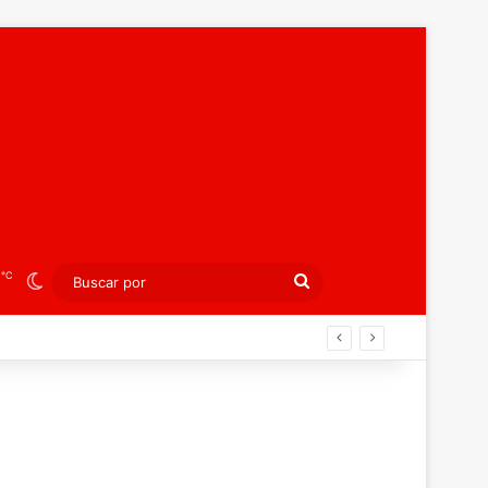
℃
8
Switch skin
Buscar
por
spañola