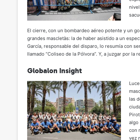
nive
sacu
El cierre, con un bombardeo aéreo potente y un golp
grandes mascletàs: la de haber asistido a un espec
García, responsable del disparo, lo resumía con senci
llamado “Coliseo de la Pólvora”. Y, a juzgar por la r
Globalon Insight
Luce
masc
las 
ciud
Piro
algo 
con 
vez 