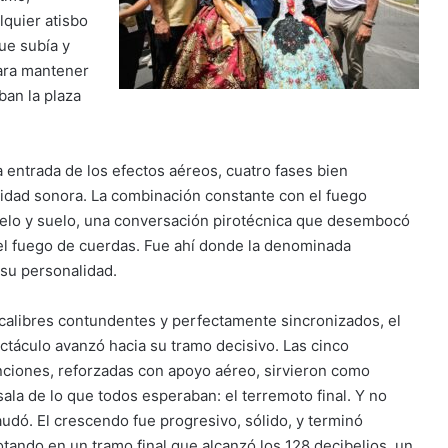
lquier atisbo
ue subía y
ara mantener
ban la plaza
 entrada de los efectos aéreos, cuatro fases bien
idad sonora. La combinación constante con el fuego
ielo y suelo, una conversación pirotécnica que desembocó
el fuego de cuerdas. Fue ahí donde la denominada
su personalidad.
calibres contundentes y perfectamente sincronizados, el
ctáculo avanzó hacia su tramo decisivo. Las cinco
nciones, reforzadas con apoyo aéreo, sirvieron como
sala de lo que todos esperaban: el terremoto final. Y no
audó. El crescendo fue progresivo, sólido, y terminó
otando en un tramo final que alcanzó los 128 decibelios, un