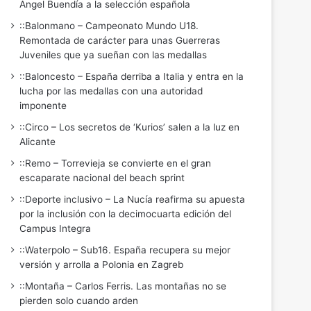
Ángel Buendía a la selección española
::Balonmano – Campeonato Mundo U18.
Remontada de carácter para unas Guerreras
Juveniles que ya sueñan con las medallas
::Baloncesto – España derriba a Italia y entra en la
lucha por las medallas con una autoridad
imponente
::Circo – Los secretos de ‘Kurios’ salen a la luz en
Alicante
::Remo – Torrevieja se convierte en el gran
escaparate nacional del beach sprint
::Deporte inclusivo – La Nucía reafirma su apuesta
por la inclusión con la decimocuarta edición del
Campus Integra
::Waterpolo – Sub16. España recupera su mejor
versión y arrolla a Polonia en Zagreb
::Montaña – Carlos Ferris. Las montañas no se
pierden solo cuando arden