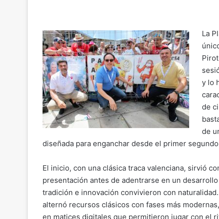
o
m
a
h
el
o
p
ai
c
at
e
m
y
l
e
s
gr
p
La P
Li
b
A
a
ar
únic
n
o
p
m
tir
Piro
sesi
k
o
p
y lo
k
carac
de c
bast
de u
diseñada para enganchar desde el primer segundo
El inicio, con una clásica traca valenciana, sirvió c
presentación antes de adentrarse en un desarroll
tradición e innovación convivieron con naturalidad.
alternó recursos clásicos con fases más moderna
en matices digitales que permitieron jugar con el r