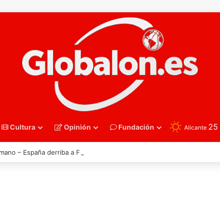
2
Cultura
Opinión
Fundación
Alicante
mano – España derriba a Francia y se instala en las semifinales del Euro