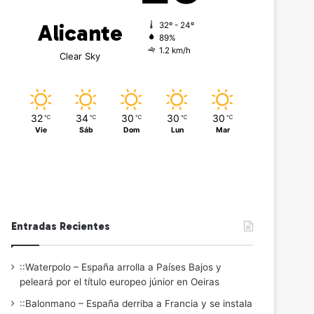
Alicante
32º - 24º
89%
1.2 km/h
Clear Sky
32
34
30
30
30
℃
℃
℃
℃
℃
Vie
Sáb
Dom
Lun
Mar
Entradas Recientes
::Waterpolo – España arrolla a Países Bajos y
peleará por el título europeo júnior en Oeiras
::Balonmano – España derriba a Francia y se instala