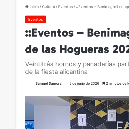
Inicio
/
Cultura
/
Eventos
/
::Eventos – Benimagrell conq
Eventos
::Eventos – Benima
de las Hogueras 20
Veintitrés hornos y panaderías pa
de la fiesta alicantina
Samuel Samora
5 de junio de 2026
2 minutos de l