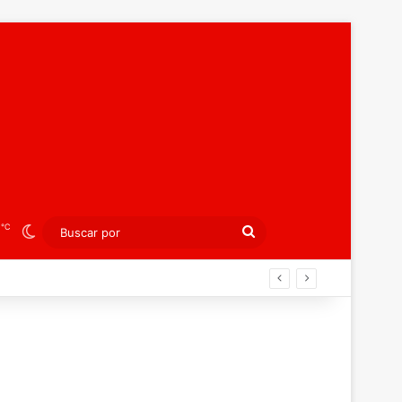
℃
5
Switch skin
Buscar
por
peo juvenil