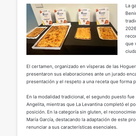
o
m
a
h
el
o
La g
p
ai
c
at
e
m
Beni
y
l
e
s
gr
p
trad
Li
b
A
a
ar
2026
n
o
p
m
tir
reco
que 
k
o
p
ciuda
k
El certamen, organizado en vísperas de las Hoguer
presentaron sus elaboraciones ante un jurado encar
presentación y el respeto a una receta que forma par
En la modalidad tradicional, el segundo puesto fue 
Angelita, mientras que La Levantina completó el po
posición. En la categoría sin gluten, el reconocimi
María García, destacando la adaptación de este pro
renunciar a sus características esenciales.