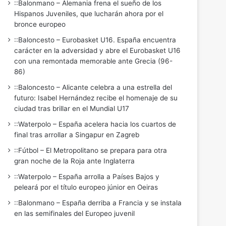
::Balonmano – Alemania frena el sueño de los
Hispanos Juveniles, que lucharán ahora por el
bronce europeo
::Baloncesto – Eurobasket U16. España encuentra
carácter en la adversidad y abre el Eurobasket U16
con una remontada memorable ante Grecia (96-
86)
::Baloncesto – Alicante celebra a una estrella del
futuro: Isabel Hernández recibe el homenaje de su
ciudad tras brillar en el Mundial U17
::Waterpolo – España acelera hacia los cuartos de
final tras arrollar a Singapur en Zagreb
::Fútbol – El Metropolitano se prepara para otra
gran noche de la Roja ante Inglaterra
::Waterpolo – España arrolla a Países Bajos y
peleará por el título europeo júnior en Oeiras
::Balonmano – España derriba a Francia y se instala
en las semifinales del Europeo juvenil