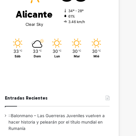
Alicante
34º - 28º
61%
3.46 km/h
Clear Sky
33
33
30
30
30
℃
℃
℃
℃
℃
Sáb
Dom
Lun
Mar
Mié
Entradas Recientes
::Balonmano – Las Guerreras Juveniles vuelven a
hacer historia y pelearán por el título mundial en
Rumanía