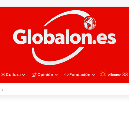
3
Cultura
Opinión
Fundación
Alicante
nmano – Alemania frena el sueño de los Hispanos Juveniles, que luchar