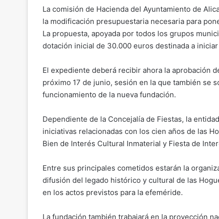
o
m
a
h
el
o
La comisión de Hacienda del Ayuntamiento de Alica
p
ai
c
at
e
m
la modificación presupuestaria necesaria para pon
y
l
e
s
gr
p
La propuesta, apoyada por todos los grupos munici
Li
b
A
a
ar
dotación inicial de 30.000 euros destinada a iniciar
n
o
p
m
tir
El expediente deberá recibir ahora la aprobación de
k
o
p
próximo 17 de junio, sesión en la que también se s
k
funcionamiento de la nueva fundación.
Dependiente de la Concejalía de Fiestas, la entidad
iniciativas relacionadas con los cien años de las
Bien de Interés Cultural Inmaterial y Fiesta de Inter
Entre sus principales cometidos estarán la organi
difusión del legado histórico y cultural de las Hog
en los actos previstos para la efeméride.
La fundación también trabajará en la proyección nac