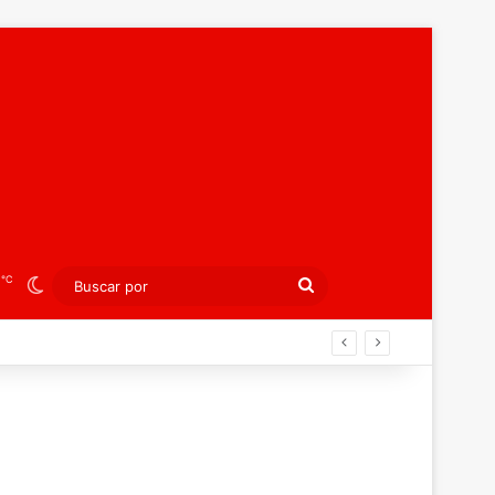
℃
3
Switch skin
Buscar
por
án ahora por el bronce europeo