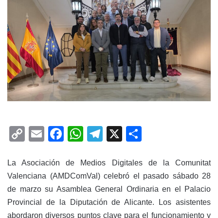
C
E
F
W
T
X
C
o
m
a
h
el
o
p
ai
c
at
e
m
La Asociación de Medios Digitales de la Comunitat
y
l
e
s
gr
p
Valenciana (AMDComVal) celebró el pasado sábado 28
de marzo su Asamblea General Ordinaria en el Palacio
Li
b
A
a
ar
Provincial de la Diputación de Alicante. Los asistentes
n
o
p
m
tir
abordaron diversos puntos clave para el funcionamiento y