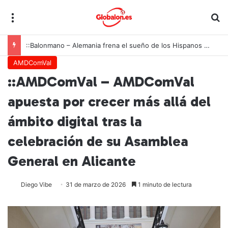
Menú
B
::Balonmano – Alemania frena el sueño de los Hispanos Juveniles, que lucharán ahora por el bronce europeo
AMDComVal
::AMDComVal – AMDComVal
apuesta por crecer más allá del
ámbito digital tras la
celebración de su Asamblea
General en Alicante
Diego Vibe
31 de marzo de 2026
1 minuto de lectura