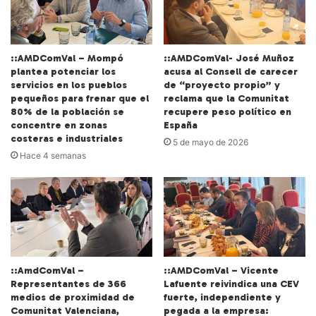
::AMDComVal – Mompó
::AMDComVal- José Muñoz
plantea potenciar los
acusa al Consell de carecer
servicios en los pueblos
de “proyecto propio” y
pequeños para frenar que el
reclama que la Comunitat
80% de la población se
recupere peso político en
concentre en zonas
España
costeras e industriales
5 de mayo de 2026
Hace 4 semanas
::AmdComVal –
::AMDComVal – Vicente
Representantes de 366
Lafuente reivindica una CEV
medios de proximidad de
fuerte, independiente y
Comunitat Valenciana,
pegada a la empresa: