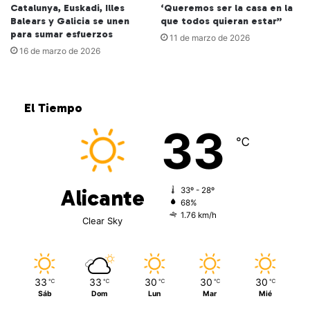
Catalunya, Euskadi, Illes
‘Queremos ser la casa en la
Balears y Galicia se unen
que todos quieran estar”
para sumar esfuerzos
11 de marzo de 2026
16 de marzo de 2026
El Tiempo
33
℃
Alicante
33º - 28º
68%
1.76 km/h
Clear Sky
33
33
30
30
30
℃
℃
℃
℃
℃
Sáb
Dom
Lun
Mar
Mié