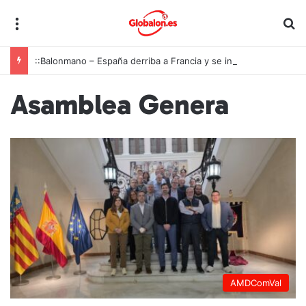
Menú
B
::Balonmano – España derriba a Francia y se instala en las semifinales del Europeo juvenil
Asamblea Genera
AMDComVal