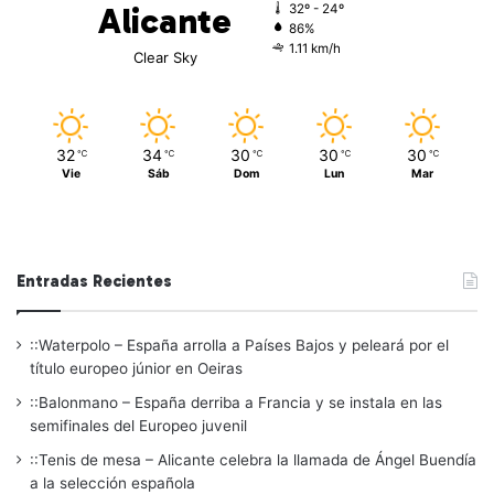
Alicante
32º - 24º
86%
1.11 km/h
Clear Sky
32
34
30
30
30
℃
℃
℃
℃
℃
Vie
Sáb
Dom
Lun
Mar
Entradas Recientes
::Waterpolo – España arrolla a Países Bajos y peleará por el
título europeo júnior en Oeiras
::Balonmano – España derriba a Francia y se instala en las
semifinales del Europeo juvenil
::Tenis de mesa – Alicante celebra la llamada de Ángel Buendía
a la selección española