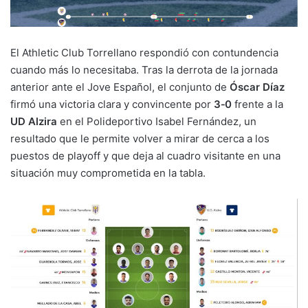
n
o
p
m
tir
k
o
p
El Athletic Club Torrellano respondió con contundencia
k
cuando más lo necesitaba. Tras la derrota de la jornada
anterior ante el Jove Español, el conjunto de
Óscar Díaz
firmó una victoria clara y convincente por
3‑0
frente a la
UD Alzira
en el Polideportivo Isabel Fernández, un
resultado que le permite volver a mirar de cerca a los
puestos de playoff y que deja al cuadro visitante en una
situación muy comprometida en la tabla.