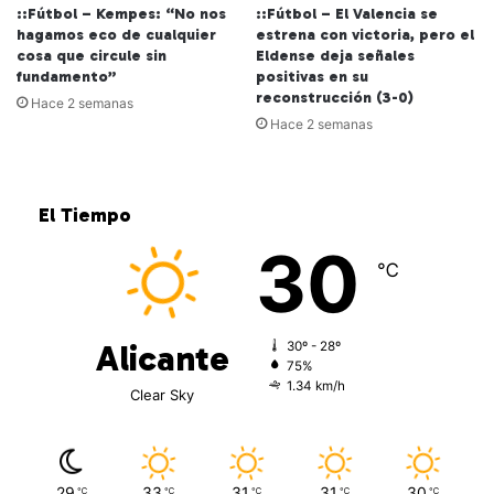
::Fútbol – Kempes: “No nos
::Fútbol – El Valencia se
hagamos eco de cualquier
estrena con victoria, pero el
cosa que circule sin
Eldense deja señales
fundamento”
positivas en su
reconstrucción (3-0)
Hace 2 semanas
Hace 2 semanas
El Tiempo
30
℃
Alicante
30º - 28º
75%
1.34 km/h
Clear Sky
29
33
31
31
30
℃
℃
℃
℃
℃