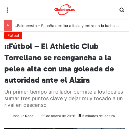
Menú
B
::Remo – Torrevieja se convierte en el gran escaparate nacional del beach sprint
Futbol
::Fútbol – El Athletic Club
Torrellano se reengancha a la
pelea alta con una goleada de
autoridad ante el Alzira
Un primer tiempo arrollador permite a los locales
sumar tres puntos clave y dejar muy tocado a un
rival en descenso
Jose Jr. Roca
22 de marzo de 2026
3 minutos de lectura