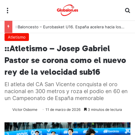
Menú
B
::Baloncesto – Eurobasket U16. España acelera hacia los octavos tras una exhibición colectiva ante Georgia
Atletismo
::Atletismo – Josep Gabriel
Pastor se corona como el nuevo
rey de la velocidad sub16
El atleta del CA San Vicente conquista el oro
nacional en 300 metros y roza el podio en 60 en
un Campeonato de España memorable
Victor Osborne
11 de marzo de 2026
3 minutos de lectura