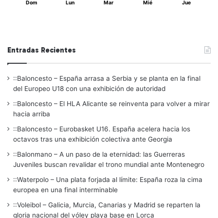
Dom
Lun
Mar
Mié
Jue
Entradas Recientes
::Baloncesto – España arrasa a Serbia y se planta en la final
del Europeo U18 con una exhibición de autoridad
::Baloncesto – El HLA Alicante se reinventa para volver a mirar
hacia arriba
::Baloncesto – Eurobasket U16. España acelera hacia los
octavos tras una exhibición colectiva ante Georgia
::Balonmano – A un paso de la eternidad: las Guerreras
Juveniles buscan revalidar el trono mundial ante Montenegro
::Waterpolo – Una plata forjada al límite: España roza la cima
europea en una final interminable
::Voleibol – Galicia, Murcia, Canarias y Madrid se reparten la
gloria nacional del vóley playa base en Lorca