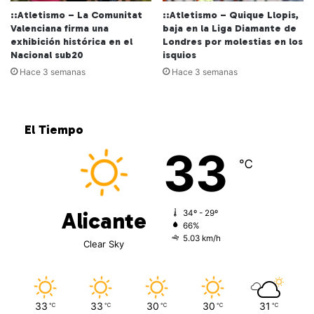
::Atletismo – La Comunitat
::Atletismo – Quique Llopis,
Valenciana firma una
baja en la Liga Diamante de
exhibición histórica en el
Londres por molestias en los
Nacional sub20
isquios
Hace 3 semanas
Hace 3 semanas
El Tiempo
33
℃
Alicante
34º - 29º
66%
5.03 km/h
Clear Sky
33
33
30
30
31
℃
℃
℃
℃
℃