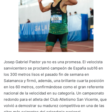
k
o
p
k
Josep Gabriel Pastor ya no es una promesa. El velocista
sanvicentero se proclamó campeón de España sub16 en
los 300 metros lisos el pasado fin de semana en
Salamanca y firmó, además, una brillante cuarta posición
en los 60 metros, confirmándose como el gran referente
nacional de la velocidad en su categoría. Un campeonato
redondo para el atleta del Club Atletismo San Vicente, que
volvió a demostrar su madurez competitiva en una de las
citas más exigentes del calendario nacional.