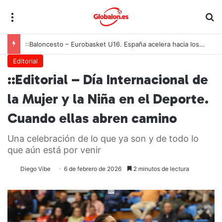
Menú
B
::Baloncesto – Eurobasket U16. España acelera hacia los octavos tras una exhibición colectiva ante Georgia
Editorial
::Editorial – Día Internacional de
la Mujer y la Niña en el Deporte.
Cuando ellas abren camino
Una celebración de lo que ya son y de todo lo
que aún está por venir
Diego Vibe
6 de febrero de 2026
2 minutos de lectura