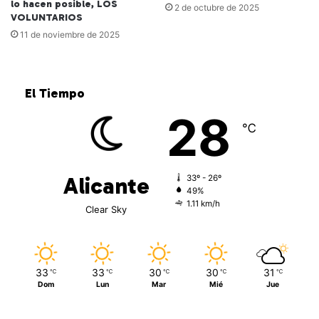
lo hacen posible, LOS
2 de octubre de 2025
VOLUNTARIOS
11 de noviembre de 2025
El Tiempo
28
℃
Alicante
33º - 26º
49%
1.11 km/h
Clear Sky
33
33
30
30
31
℃
℃
℃
℃
℃
Dom
Lun
Mar
Mié
Jue