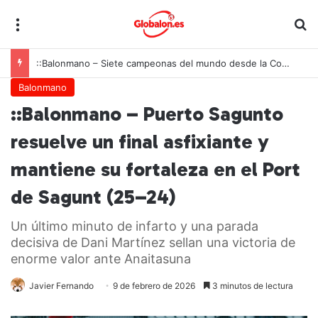
Menú
B
::Baloncesto 3×3 – España convierte la Nations League 3×3 en territorio propio
Balonmano
::Balonmano – Puerto Sagunto
resuelve un final asfixiante y
mantiene su fortaleza en el Port
de Sagunt (25–24)
Un último minuto de infarto y una parada
decisiva de Dani Martínez sellan una victoria de
enorme valor ante Anaitasuna
Javier Fernando
9 de febrero de 2026
3 minutos de lectura