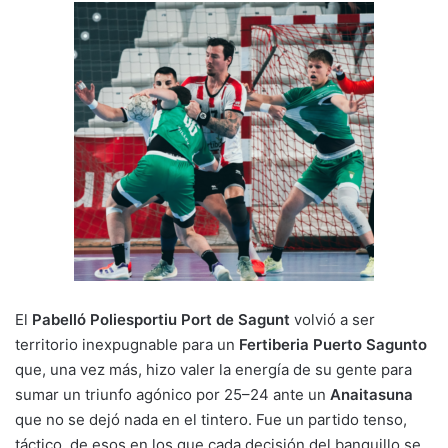
n
o
p
m
tir
k
o
p
k
El
Pabelló Poliesportiu Port de Sagunt
volvió a ser
territorio inexpugnable para un
Fertiberia Puerto Sagunto
que, una vez más, hizo valer la energía de su gente para
sumar un triunfo agónico por 25–24 ante un
Anaitasuna
que no se dejó nada en el tintero. Fue un partido tenso,
táctico, de esos en los que cada decisión del banquillo se