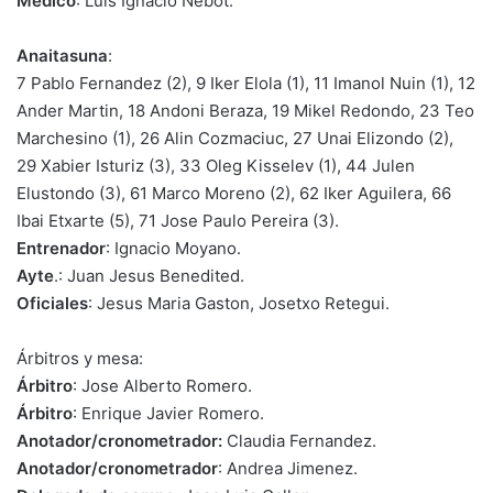
Médico
: Luis Ignacio Nebot.
Anaitasuna
:
7 Pablo Fernandez (2), 9 Iker Elola (1), 11 Imanol Nuin (1), 12
Ander Martin, 18 Andoni Beraza, 19 Mikel Redondo, 23 Teo
Marchesino (1), 26 Alin Cozmaciuc, 27 Unai Elizondo (2),
29 Xabier Isturiz (3), 33 Oleg Kisselev (1), 44 Julen
Elustondo (3), 61 Marco Moreno (2), 62 Iker Aguilera, 66
Ibai Etxarte (5), 71 Jose Paulo Pereira (3).
Entrenador
: Ignacio Moyano.
Ayte
.: Juan Jesus Benedited.
Oficiales
: Jesus Maria Gaston, Josetxo Retegui.
Árbitros y mesa:
Árbitro
: Jose Alberto Romero.
Árbitro
: Enrique Javier Romero.
Anotador/cronometrador:
Claudia Fernandez.
Anotador/cronometrador
: Andrea Jimenez.