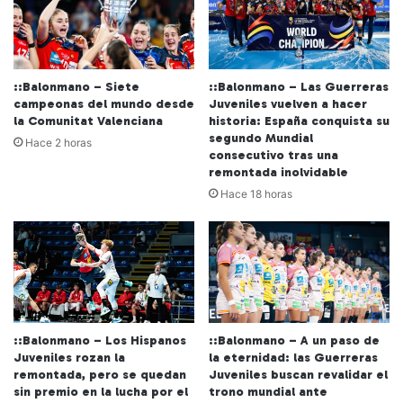
::Balonmano – Siete
::Balonmano – Las Guerreras
campeonas del mundo desde
Juveniles vuelven a hacer
la Comunitat Valenciana
historia: España conquista su
segundo Mundial
Hace 2 horas
consecutivo tras una
remontada inolvidable
Hace 18 horas
::Balonmano – Los Hispanos
::Balonmano – A un paso de
Juveniles rozan la
la eternidad: las Guerreras
remontada, pero se quedan
Juveniles buscan revalidar el
sin premio en la lucha por el
trono mundial ante