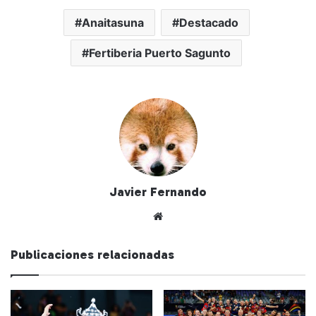
Anaitasuna
Destacado
Fertiberia Puerto Sagunto
Javier Fernando
Siti
o
we
Publicaciones relacionadas
b