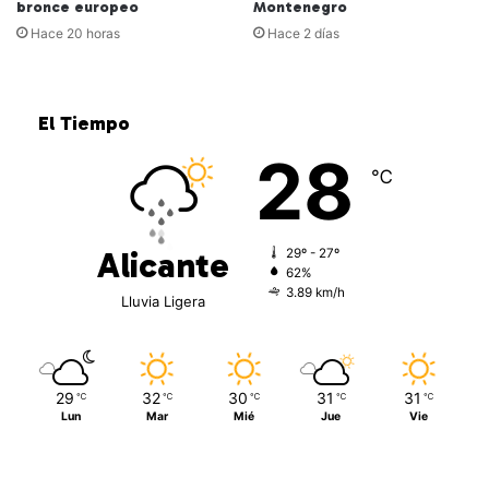
bronce europeo
Montenegro
Hace 20 horas
Hace 2 días
El Tiempo
28
℃
Alicante
29º - 27º
62%
3.89 km/h
Lluvia Ligera
29
32
30
31
31
℃
℃
℃
℃
℃
Lun
Mar
Mié
Jue
Vie