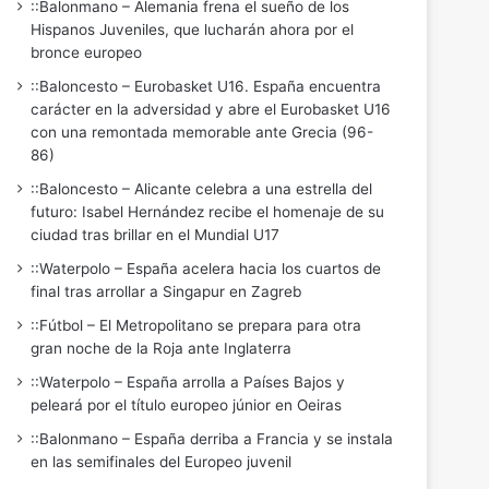
::Balonmano – Alemania frena el sueño de los
Hispanos Juveniles, que lucharán ahora por el
bronce europeo
::Baloncesto – Eurobasket U16. España encuentra
carácter en la adversidad y abre el Eurobasket U16
con una remontada memorable ante Grecia (96-
86)
::Baloncesto – Alicante celebra a una estrella del
futuro: Isabel Hernández recibe el homenaje de su
ciudad tras brillar en el Mundial U17
::Waterpolo – España acelera hacia los cuartos de
final tras arrollar a Singapur en Zagreb
::Fútbol – El Metropolitano se prepara para otra
gran noche de la Roja ante Inglaterra
::Waterpolo – España arrolla a Países Bajos y
peleará por el título europeo júnior en Oeiras
::Balonmano – España derriba a Francia y se instala
en las semifinales del Europeo juvenil