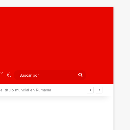
℃
3
Switch skin
Buscar
por
án ahora por el bronce europeo