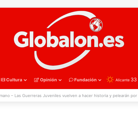
3
Cultura
Opinión
Fundación
Alicante
nmano – Alemania frena el sueño de los Hispanos Juveniles, que luchar