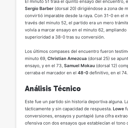
El mi
nuto 51 traía el quinto ensayo del encuentro, 
Sergio Barber
(dorsal 20) dirigiéndose a zona de 
convirtió imparable desde la raya. Con 31-0 en el 
través del minuto 52, el partido era un mero trámit
volvía a marcar ensayo en el minuto 62, ampliando 
superioridad a 38-0 tras su conversión.
Los últimos compases del encuentro fueron testimo
minuto 69,
Christian Amezcua
(dorsal 25) se apun
ensayo, y en el 73,
Samuel Mokau
(dorsal 12) com
cerraba el marcador en el
48-0
definitivo, en el 74.
Análisis Técnico
Este fue un partido sin historia deportiva alguna. 
tácticamente y sin capacidad de respuesta.
Lowe
f
conversiones, ensayos y puntapié (una cifra extrao
ofensiva con dos ensayos que establecían el tono 