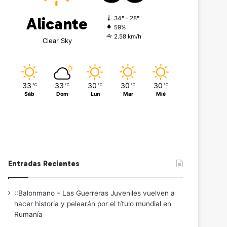
Alicante
34º - 28º
59%
2.58 km/h
Clear Sky
33
33
30
30
30
℃
℃
℃
℃
℃
Sáb
Dom
Lun
Mar
Mié
Entradas Recientes
::Balonmano – Las Guerreras Juveniles vuelven a
hacer historia y pelearán por el título mundial en
Rumanía