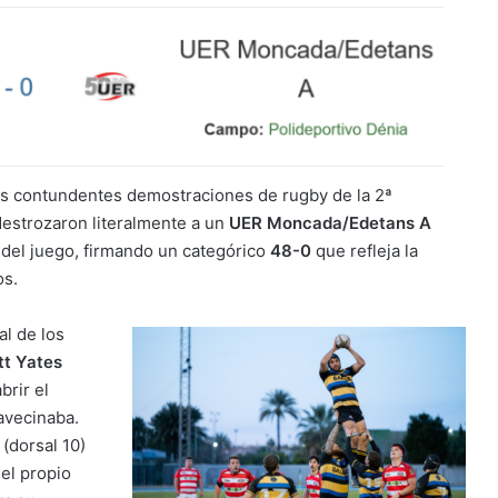
más contundentes demostraciones de rugby de la 2ª
estrozaron literalmente a un
UER Moncada/Edetans A
del juego, firmando un categórico
48-0
que refleja la
os.
al de los
ott Yates
brir el
avecinaba.
(dorsal 10)
 el propio