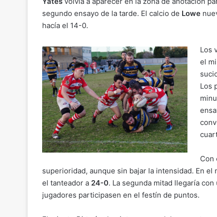
Yates
volvía a aparecer en la zona de anotación pa
segundo ensayo de la tarde. El calcio de
Lowe
nue
hacía el 14-0.
Los v
el m
suci
Los 
minu
ensa
conv
cuar
Con 
superioridad, aunque sin bajar la intensidad. En el
el tanteador a
24-0
. La segunda mitad llegaría co
jugadores participasen en el festín de puntos.