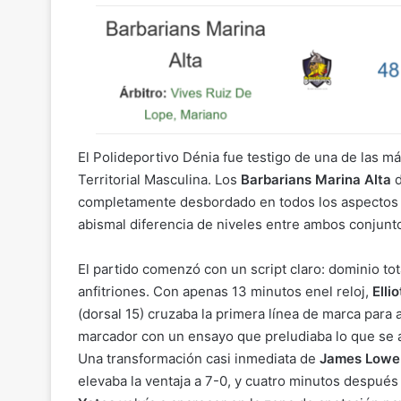
o
m
a
h
el
o
p
ai
c
at
e
m
y
l
e
s
gr
p
Li
b
A
a
ar
n
o
p
m
tir
k
o
p
El Polideportivo Dénia fue testigo de una de las 
k
Territorial Masculina. Los
Barbarians Marina Alta
d
completamente desbordado en todos los aspectos 
abismal diferencia de niveles entre ambos conjunt
El partido come
nzó con un script claro: dominio tot
anfitriones. Con apenas 13 minutos enel reloj,
Elli
(dorsal 15) cruzaba la primera línea de marca para a
marcador con un ensayo que preludiaba lo que se 
Una transformación casi inmediata de
James Lowe
elevaba la ventaja a 7-0, y cuatro minutos después