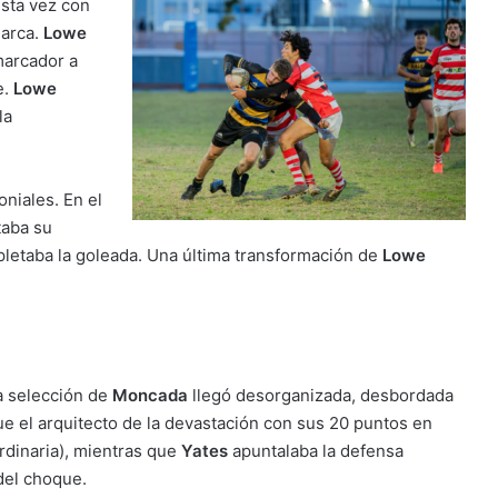
esta vez con
marca.
Lowe
marcador a
e.
Lowe
la
niales. En el
taba su
pletaba la goleada. Una última transformación de
Lowe
La selección de
Moncada
llegó desorganizada, desbordada
ue el arquitecto de la devastación con sus 20 puntos en
rdinaria), mientras que
Yates
apuntalaba la defensa
del choque.