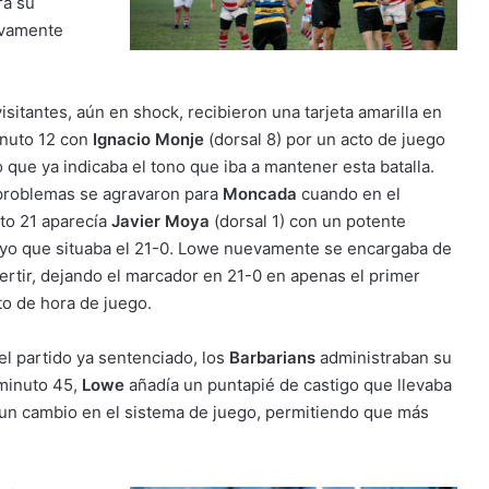
ra su
vamente
isi
tantes, aún en shock, recibieron una tarjeta amarilla en
inuto 12 con
Ignacio Monje
(dorsal 8) por un acto de juego
o que ya indicaba el tono que iba a mantener esta batalla.
problemas se agravaron para
Moncada
cuando en el
to 21 aparecía
Javier Moya
(dorsal 1) con un potente
yo que situaba el 21-0. Lowe nuevamente se encargaba de
ertir, dejando el marcador en 21-0 en apenas el primer
to de hora de juego.
el partido ya sentenciado, los
Barbarians
administraban su
 minuto 45,
Lowe
añadía un puntapié de castigo que llevaba
n un cambio en el sistema de juego, permitiendo que más